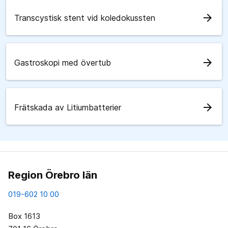
arrow_forward
Transcystisk stent vid koledokussten
arrow_forward
Gastroskopi med övertub
arrow_forward
Frätskada av Litiumbatterier
Region Örebro län
019-602 10 00
Box 1613