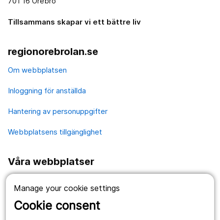
701 16 Örebro
Tillsammans skapar vi ett bättre liv
regionorebrolan.se
Om webbplatsen
Inloggning för anställda
Hantering av personuppgifter
Webbplatsens tillgänglighet
Våra webbplatser
1177.se
Manage your cookie settings
Länstrafiken
Cookie consent