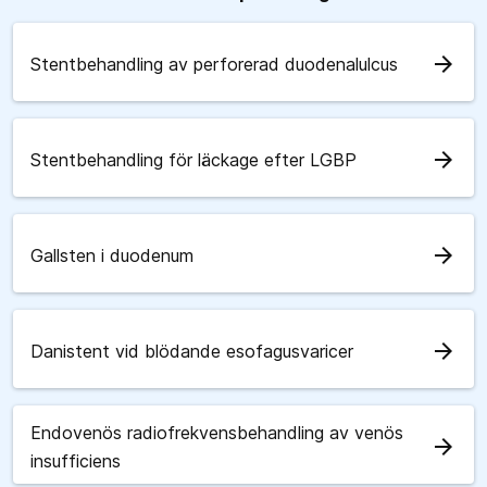
arrow_forward
Stentbehandling av perforerad duodenalulcus
arrow_forward
Stentbehandling för läckage efter LGBP
arrow_forward
Gallsten i duodenum
arrow_forward
Danistent vid blödande esofagusvaricer
Endovenös radiofrekvensbehandling av venös
arrow_forward
insufficiens