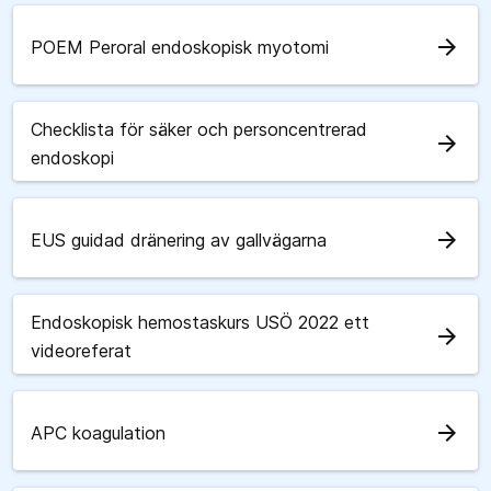
arrow_forward
POEM Peroral endoskopisk myotomi
Checklista för säker och personcentrerad
arrow_forward
endoskopi
arrow_forward
EUS guidad dränering av gallvägarna
Endoskopisk hemostaskurs USÖ 2022 ett
arrow_forward
videoreferat
arrow_forward
APC koagulation