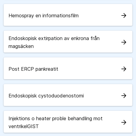
arrow_forward
Hemospray en informationsfilm
Endoskopisk extirpation av enkrona från
arrow_forward
magsäcken
arrow_forward
Post ERCP pankreatit
arrow_forward
Endoskopisk cystoduodenostomi
Injektions o heater proble behandling mot
arrow_forward
ventrikelGIST