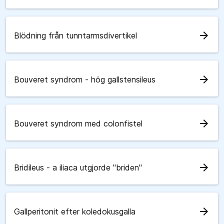
arrow_forward
Blödning från tunntarmsdivertikel
arrow_forward
Bouveret syndrom - hög gallstensileus
arrow_forward
Bouveret syndrom med colonfistel
arrow_forward
Bridileus - a iliaca utgjorde "briden"
arrow_forward
Gallperitonit efter koledokusgalla