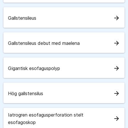
arrow_forward
Gallstensileus
arrow_forward
Gallstensileus debut med maelena
arrow_forward
Gigantisk esofaguspolyp
arrow_forward
Hög gallstensilus
Iatrogren esofagusperforation stelt
arrow_forward
esofagoskop