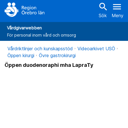
search
menu
Sök
Meny
Vårdgivarwebben
För personal inom vård och omsorg
Vårdriktlinjer och kunskapsstöd
Videoarkivet USÖ
Öppen kirurgi
Övre gastrokirurgi
Öppen duodenoraphi mha LapraTy