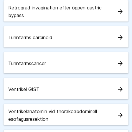
Retrograd invagination efter öppen gastric
arrow_forward
bypass
arrow_forward
Tunntarms carcinoid
arrow_forward
Tunntarmscancer
arrow_forward
Ventrikel GIST
Ventrikelanatomin vid thorakoabdominell
arrow_forward
esofagusresektion