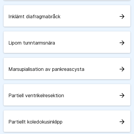
arrow_forward
Inklämt diafragmabråck
arrow_forward
Lipom tunntarmsnära
arrow_forward
Marsupialisation av pankreascysta
arrow_forward
Partiell ventrikelresektion
arrow_forward
Partiellt koledokusinklipp