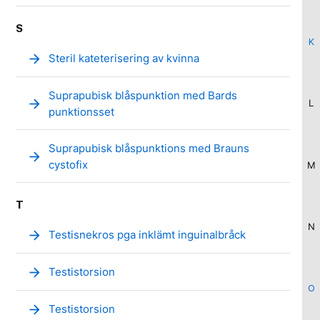
S
K
arrow_forward
Steril kateterisering av kvinna
Suprapubisk blåspunktion med Bards
arrow_forward
L
punktionsset
Suprapubisk blåspunktions med Brauns
arrow_forward
cystofix
M
T
N
arrow_forward
Testisnekros pga inklämt inguinalbråck
arrow_forward
Testistorsion
O
arrow_forward
Testistorsion