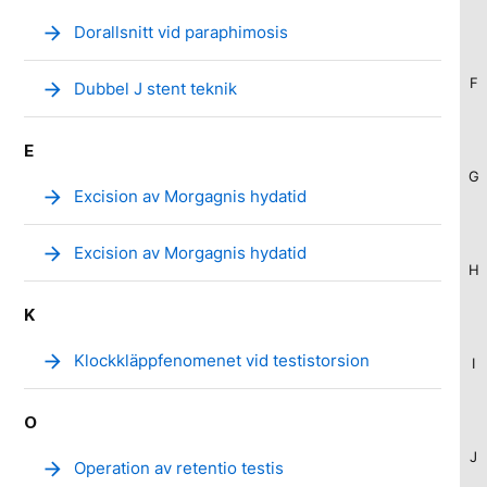
arrow_forward
Dorallsnitt vid paraphimosis
F
arrow_forward
Dubbel J stent teknik
E
G
arrow_forward
Excision av Morgagnis hydatid
arrow_forward
Excision av Morgagnis hydatid
H
K
arrow_forward
Klockkläppfenomenet vid testistorsion
I
O
J
arrow_forward
Operation av retentio testis