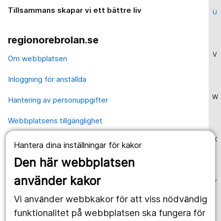
Tillsammans skapar vi ett bättre liv
U
regionorebrolan.se
V
Om webbplatsen
Inloggning för anställda
W
Hantering av personuppgifter
Webbplatsens tillgänglighet
X
Hantera dina inställningar för kakor
Våra webbplatser
Den här webbplatsen
1177.se
använder kakor
Y
Länstrafiken
Vi använder webbkakor för att viss nödvändig
Region Örebro län
funktionalitet på webbplatsen ska fungera för