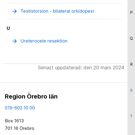
arrow_forward
Testistorsion - bilateral orkidopexi
P
U
Q
arrow_forward
Ureterocele resektion
R
Senast uppdaterad: den 20 mars 2024
S
Region Örebro län
019-602 10 00
T
Box 1613
701 16 Örebro