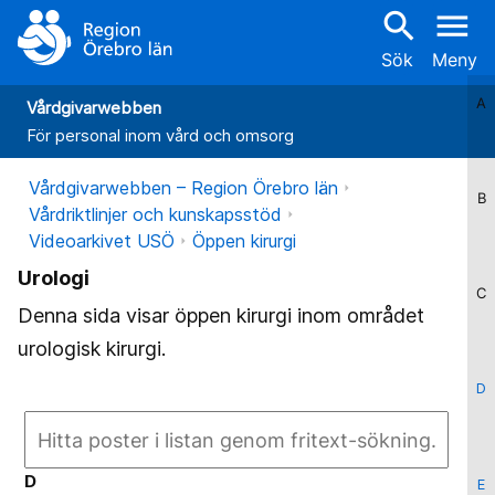
search
menu
Sök
Meny
A
Vårdgivarwebben
För personal inom vård och omsorg
Vårdgivarwebben – Region Örebro län
B
Vårdriktlinjer och kunskapsstöd
Videoarkivet USÖ
Öppen kirurgi
Urologi
C
Denna sida visar öppen kirurgi inom området
urologisk kirurgi.
D
D
E