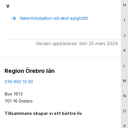
H
V
arrow_forward
Vakenintubation vid akut epiglottit
I
J
Senast uppdaterad: den 20 mars 2024
K
L
Region Örebro län
M
019-602 10 00
Box 1613
N
701 16 Örebro
O
Tillsammans skapar vi ett bättre liv
P