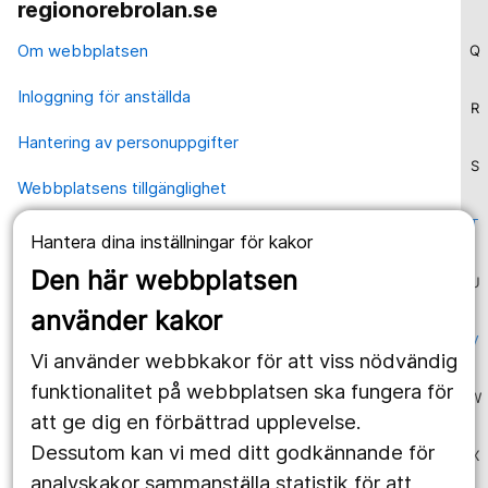
regionorebrolan.se
Om webbplatsen
Q
Inloggning för anställda
R
Hantering av personuppgifter
S
Webbplatsens tillgänglighet
T
Hantera dina inställningar för kakor
Våra webbplatser
Den här webbplatsen
U
1177.se
använder kakor
Länstrafiken
V
Vi använder webbkakor för att viss nödvändig
Region Örebro län
funktionalitet på webbplatsen ska fungera för
W
att ge dig en förbättrad upplevelse.
Dessutom kan vi med ditt godkännande för
X
Följ oss
analyskakor sammanställa statistik för att