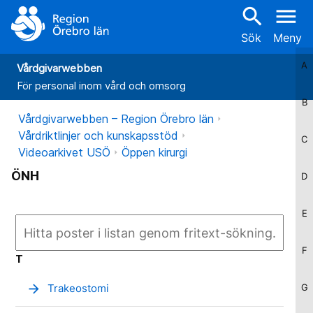
search
menu
Sök
Meny
A
Vårdgivarwebben
För personal inom vård och omsorg
B
Vårdgivarwebben – Region Örebro län
Vårdriktlinjer och kunskapsstöd
C
Videoarkivet USÖ
Öppen kirurgi
ÖNH
D
E
F
T
arrow_forward
Trakeostomi
G