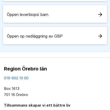
arrow_forward
Öppen leverbiopsi barn
arrow_forward
Öppen op nedläggning av GBP
Region Örebro län
019-602 10 00
Box 1613
701 16 Örebro
Tillsammans skapar vi ett bättre liv