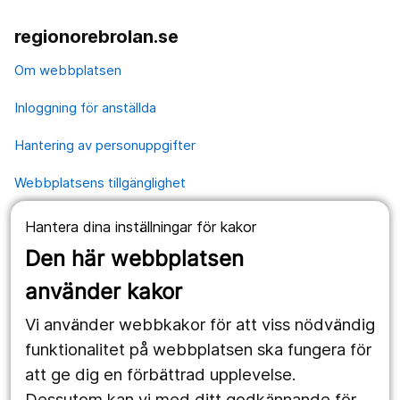
regionorebrolan.se
Om webbplatsen
Inloggning för anställda
Hantering av personuppgifter
Webbplatsens tillgänglighet
Hantera dina inställningar för kakor
Våra webbplatser
Den här webbplatsen
1177.se
använder kakor
Länstrafiken
Vi använder webbkakor för att viss nödvändig
Region Örebro län
funktionalitet på webbplatsen ska fungera för
att ge dig en förbättrad upplevelse.
Dessutom kan vi med ditt godkännande för