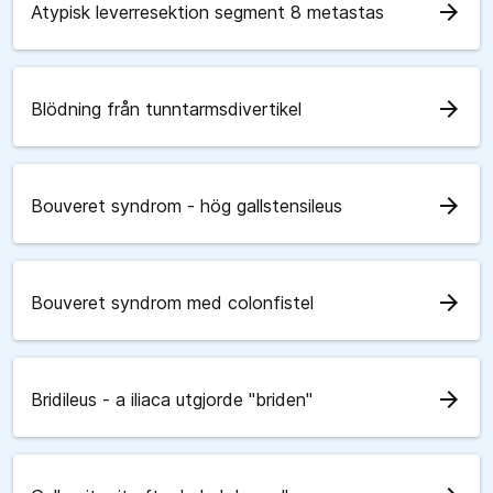
arrow_forward
Atypisk leverresektion segment 8 metastas
arrow_forward
Blödning från tunntarmsdivertikel
arrow_forward
Bouveret syndrom - hög gallstensileus
arrow_forward
Bouveret syndrom med colonfistel
arrow_forward
Bridileus - a iliaca utgjorde "briden"