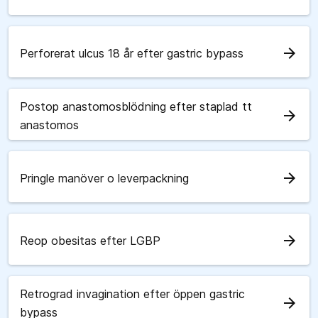
arrow_forward
Perforerat ulcus 18 år efter gastric bypass
Postop anastomosblödning efter staplad tt
arrow_forward
anastomos
arrow_forward
Pringle manöver o leverpackning
arrow_forward
Reop obesitas efter LGBP
Retrograd invagination efter öppen gastric
arrow_forward
bypass