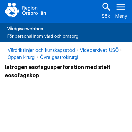
search
menu
Sök
Meny
Vårdgivarwebben
För personal inom vård och omsorg
Vårdriktlinjer och kunskapsstöd
Videoarkivet USÖ
Öppen kirurgi
Övre gastrokirurgi
Iatrogen esofagusperforation med stelt
eosofagskop