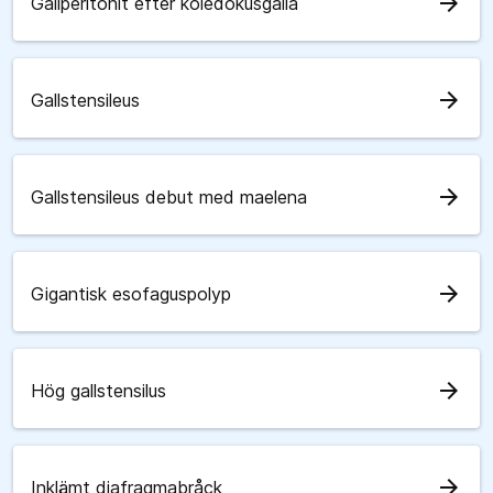
arrow_forward
Gallperitonit efter koledokusgalla
arrow_forward
Gallstensileus
arrow_forward
Gallstensileus debut med maelena
arrow_forward
Gigantisk esofaguspolyp
arrow_forward
Hög gallstensilus
arrow_forward
Inklämt diafragmabråck