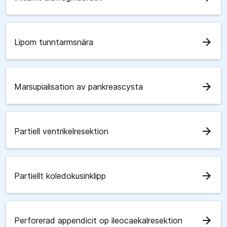
arrow_forward
Lipom tunntarmsnära
arrow_forward
Marsupialisation av pankreascysta
arrow_forward
Partiell ventrikelresektion
arrow_forward
Partiellt koledokusinklipp
arrow_forward
Perforerad appendicit op ileocaekalresektion