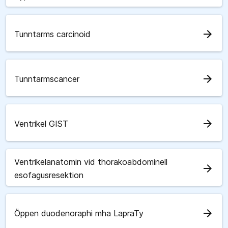
arrow_forward
Tunntarms carcinoid
arrow_forward
Tunntarmscancer
arrow_forward
Ventrikel GIST
Ventrikelanatomin vid thorakoabdominell
arrow_forward
esofagusresektion
arrow_forward
Öppen duodenoraphi mha LapraTy