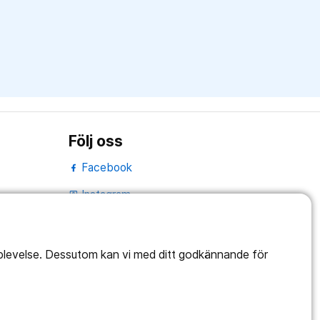
Följ oss
Facebook
Instagram
portrait
Linked In
work_outline
pplevelse. Dessutom kan vi med ditt godkännande för