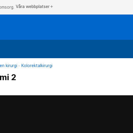
Våra webbplatser
add
 omsorg.
n kirurgi
Kolorektalkirurgi
mi 2