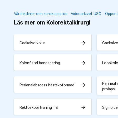
Vårdriktlinjer och kunskapsstöd
Videoarkivet USÖ
Öppen k
Läs mer om Kolorektalkirurgi
arrow_forward
Caekalvolvolus
Caekalvo
arrow_forward
Kolonfistel bandagering
Loopkol
Perineal
arrow_forward
Perianalabscess hästskoformad
prolaps
arrow_forward
Rektoskopi träning T8
Sigmoide