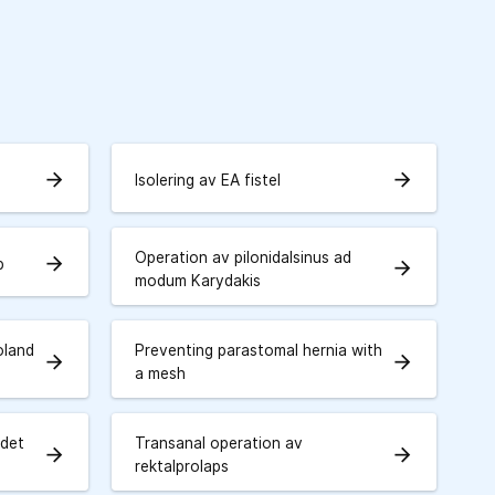
arrow_forward
arrow_forward
Isolering av EA fistel
Operation av pilonidalsinus ad
arrow_forward
p
arrow_forward
modum Karydakis
oland
Preventing parastomal hernia with
arrow_forward
arrow_forward
a mesh
 det
Transanal operation av
arrow_forward
arrow_forward
rektalprolaps