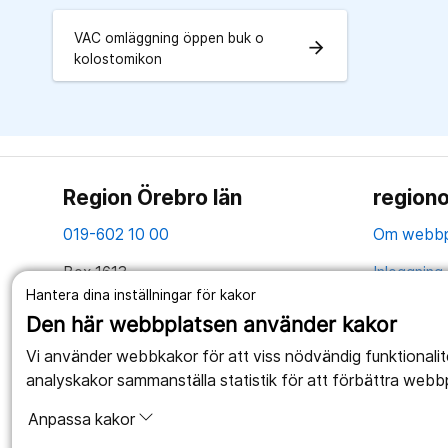
VAC omläggning öppen buk o
arrow_forward
kolostomikon
Region Örebro län
regiono
019-602 10 00
Om webbp
Box 1613
Inloggning 
701 16 Örebro
Hantera dina inställningar för kakor
Hantering 
Den här webbplatsen använder kakor
Tillsammans skapar vi ett bättre liv
Webbplatse
Vi använder webbkakor för att viss nödvändig funktionali
analyskakor sammanställa statistik för att förbättra webb
Anpassa kakor