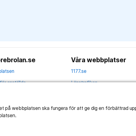
rebrolan.se
Våra webbplatser
latsen
1177.se
för anställda
Länstrafiken
av personuppgifter
Region Örebro län
ns tillgänglighet
tet på webbplatsen ska fungera för att ge dig en förbättrad u
platsen.