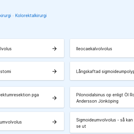
irurgi
Kolorektalkirurgi
arrow_forward
lvolus
Ileocaekalvolvolus
arrow_forward
ostomi
Långskaftad sigmoideumpoly
 rektumresektion pga
Pilonoidalsinus op enligt Öl R
arrow_forward
Andersson Jönköping
Sigmoideumvolvolus - så kan
arrow_forward
umvolvolus
se ut