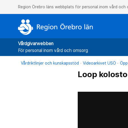
Region Örebro läns webbplats för personal inom vård och
Vårdgivarwebben
För personal inom vård och omsorg
Vårdriktlinjer och kunskapsstöd
Videoarkivet USÖ
Öppe
Loop kolosto