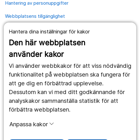
Hantering av personuppgifter
Webbplatsens tillgänglighet
Hantera dina inställningar för kakor
Våra webbplatser
Den här webbplatsen
1177.se
använder kakor
Länstrafiken
Vi använder webbkakor för att viss nödvändig
Region Örebro län
funktionalitet på webbplatsen ska fungera för
att ge dig en förbättrad upplevelse.
Dessutom kan vi med ditt godkännande för
Följ oss
analyskakor sammanställa statistik för att
Facebook
förbättra webbplatsen.
Instagram
portrait
Anpassa kakor
Linked In
work_outline