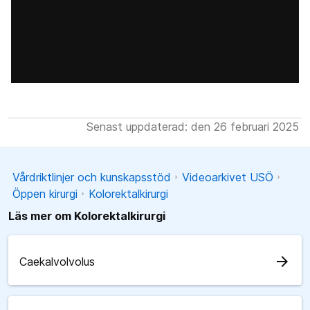
Senast uppdaterad: den 26 februari 2025
Vårdriktlinjer och kunskapsstöd
Videoarkivet USÖ
Öppen kirurgi
Kolorektalkirurgi
Läs mer om Kolorektalkirurgi
arrow_forward
Caekalvolvolus