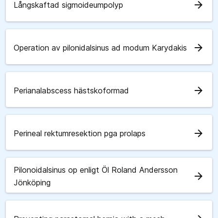
arrow_forward
Långskaftad sigmoideumpolyp
arrow_forward
Operation av pilonidalsinus ad modum Karydakis
arrow_forward
Perianalabscess hästskoformad
arrow_forward
Perineal rektumresektion pga prolaps
Pilonoidalsinus op enligt Öl Roland Andersson
arrow_forward
Jönköping