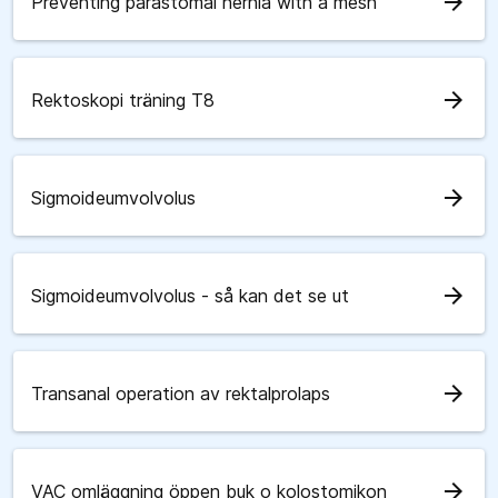
arrow_forward
Preventing parastomal hernia with a mesh
arrow_forward
Rektoskopi träning T8
arrow_forward
Sigmoideumvolvolus
arrow_forward
Sigmoideumvolvolus - så kan det se ut
arrow_forward
Transanal operation av rektalprolaps
arrow_forward
VAC omläggning öppen buk o kolostomikon