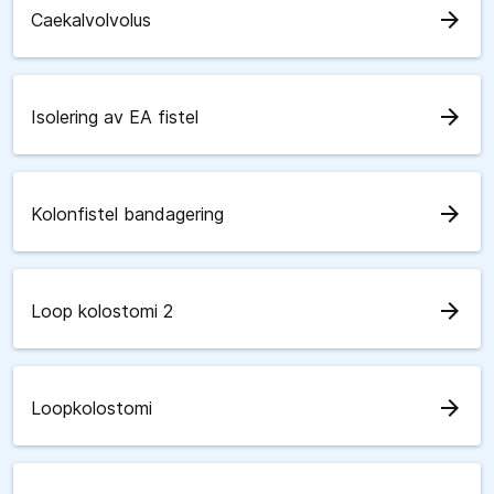
arrow_forward
Caekalvolvolus
arrow_forward
Isolering av EA fistel
arrow_forward
Kolonfistel bandagering
arrow_forward
Loop kolostomi 2
arrow_forward
Loopkolostomi