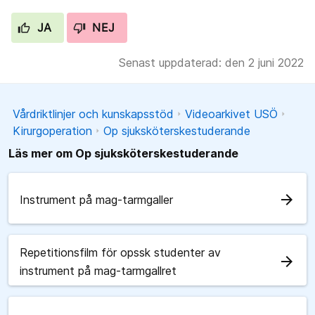
JA
NEJ
Senast uppdaterad: den 2 juni 2022
Vårdriktlinjer och kunskapsstöd
Videoarkivet USÖ
Kirurgoperation
Op sjuksköterskestuderande
Läs mer om Op sjuksköterskestuderande
arrow_forward
Instrument på mag-tarmgaller
Repetitionsfilm för opssk studenter av
arrow_forward
instrument på mag-tarmgallret