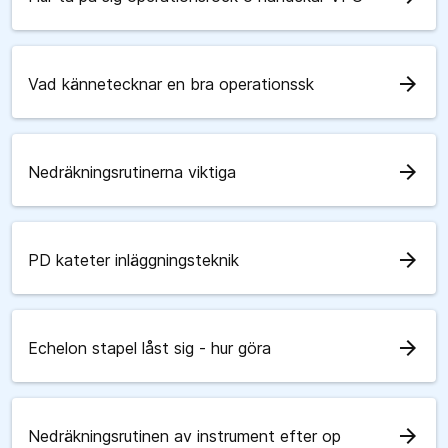
arrow_forward
Vad kännetecknar en bra operationssk
arrow_forward
Nedräkningsrutinerna viktiga
arrow_forward
PD kateter inläggningsteknik
arrow_forward
Echelon stapel låst sig - hur göra
arrow_forward
Nedräkningsrutinen av instrument efter op