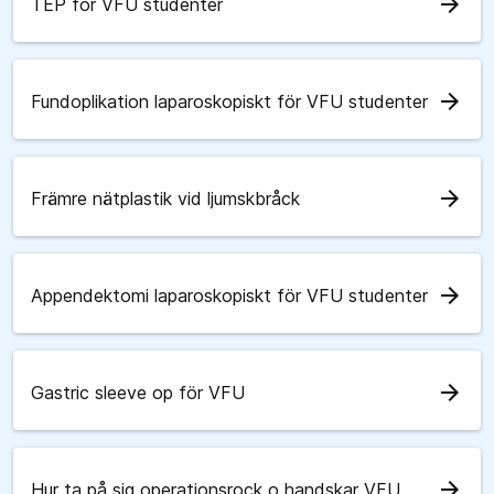
arrow_forward
TEP för VFU studenter
arrow_forward
Fundoplikation laparoskopiskt för VFU studenter
arrow_forward
Främre nätplastik vid ljumskbråck
arrow_forward
Appendektomi laparoskopiskt för VFU studenter
arrow_forward
Gastric sleeve op för VFU
arrow_forward
Hur ta på sig operationsrock o handskar VFU