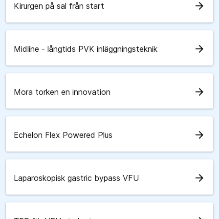
arrow_forward
Kirurgen på sal från start
arrow_forward
Midline - långtids PVK inläggningsteknik
arrow_forward
Mora torken en innovation
arrow_forward
Echelon Flex Powered Plus
arrow_forward
Laparoskopisk gastric bypass VFU