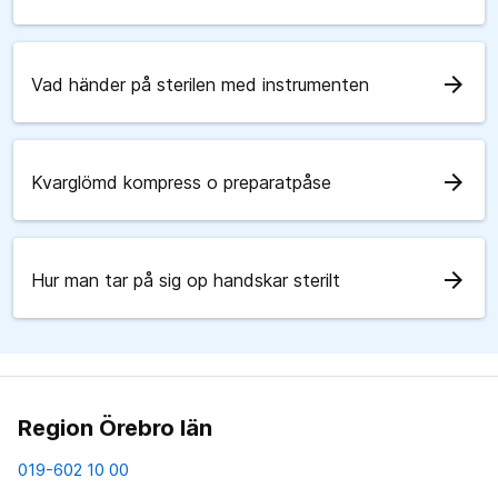
arrow_forward
Vad händer på sterilen med instrumenten
arrow_forward
Kvarglömd kompress o preparatpåse
arrow_forward
Hur man tar på sig op handskar sterilt
Region Örebro län
019-602 10 00