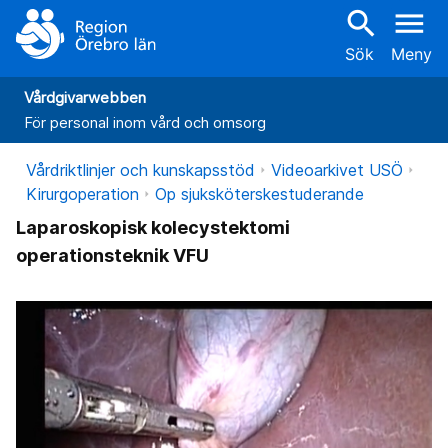
search
menu
Sök
Meny
Vårdgivarwebben
För personal inom vård och omsorg
Vårdriktlinjer och kunskapsstöd
Videoarkivet USÖ
Kirurgoperation
Op sjuksköterskestuderande
Laparoskopisk kolecystektomi
operationsteknik VFU