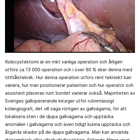
Kolecystektomi är en mkt vanliga operation och årligen
utförs ca 13 000 operation och i över 90 % sker denna med
titthålsteknik. Hur denna operation utförs rent tekniskt kan
variera, hur man positionerar patienten och hur operatör och
assistent placeras runt bordet varierar också. Majoriteten av
Sveriges gallopererande kirurger utför rutinmässigt
kolangiografi, det vill säga röntgen av gallvägarna, för att
lokalisera sten i de djupa gallvägarna och upptäcka
anomalier i gallvägarna och även tidigt kunna upptäcka och
åtgärda skador på de djupa gallvägarna. Man kan använda
diatermikrok eller ultraljudsdissektion. Följande filmer visar