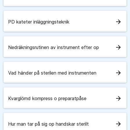
arrow_forward
PD kateter inläggningsteknik
arrow_forward
Nedräkningsrutinen av instrument efter op
arrow_forward
Vad händer på sterilen med instrumenten
arrow_forward
Kvarglömd kompress o preparatpåse
arrow_forward
Hur man tar på sig op handskar sterilt