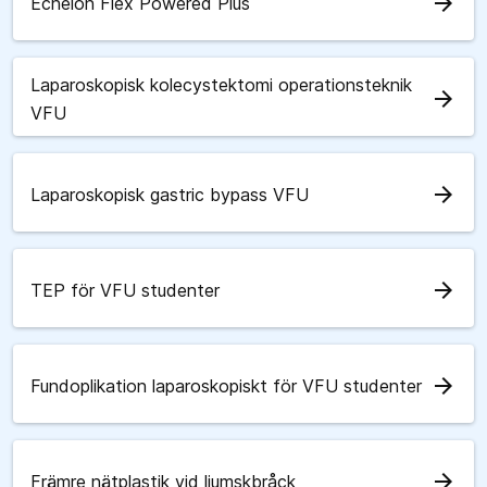
arrow_forward
Echelon Flex Powered Plus
Laparoskopisk kolecystektomi operationsteknik
arrow_forward
VFU
arrow_forward
Laparoskopisk gastric bypass VFU
arrow_forward
TEP för VFU studenter
arrow_forward
Fundoplikation laparoskopiskt för VFU studenter
arrow_forward
Främre nätplastik vid ljumskbråck