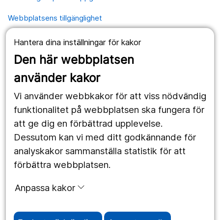
Webbplatsens tillgänglighet
Hantera dina inställningar för kakor
Våra webbplatser
Den här webbplatsen
1177.se
använder kakor
Länstrafiken
Vi använder webbkakor för att viss nödvändig
Region Örebro län
funktionalitet på webbplatsen ska fungera för
att ge dig en förbättrad upplevelse.
Dessutom kan vi med ditt godkännande för
Följ oss
analyskakor sammanställa statistik för att
Facebook
förbättra webbplatsen.
Instagram
portrait
Anpassa kakor
Linked In
work_outline