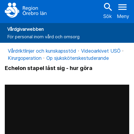
search
menu
Sök
Meny
Vårdgivarwebben
För personal inom vård och omsorg
Vårdriktlinjer och kunskapsstöd
Videoarkivet USÖ
Kirurgoperation
Op sjuksköterskestuderande
Echelon stapel låst sig - hur göra