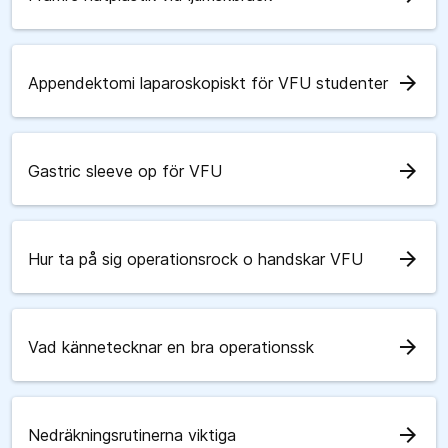
arrow_forward
Appendektomi laparoskopiskt för VFU studenter
arrow_forward
Gastric sleeve op för VFU
arrow_forward
Hur ta på sig operationsrock o handskar VFU
arrow_forward
Vad kännetecknar en bra operationssk
arrow_forward
Nedräkningsrutinerna viktiga