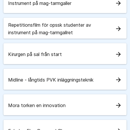
arrow_forward
Instrument på mag-tarmgaller
Repetitionsfilm för opssk studenter av
arrow_forward
instrument på mag-tarmgallret
arrow_forward
Kirurgen på sal från start
arrow_forward
Midline - långtids PVK inläggningsteknik
arrow_forward
Mora torken en innovation