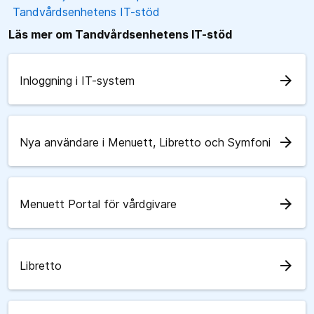
Tandvårdsenhetens IT-stöd
Läs mer om Tandvårdsenhetens IT-stöd
arrow_forward
Inloggning i IT-system
arrow_forward
Nya användare i Menuett, Libretto och Symfoni
arrow_forward
Menuett Portal för vårdgivare
arrow_forward
Libretto