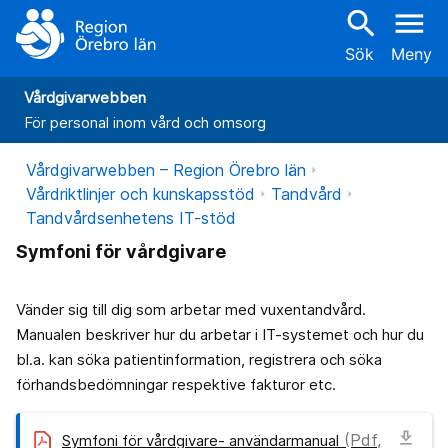
search
menu
Sök
Meny
Vårdgivarwebben
För personal inom vård och omsorg
Vårdgivarwebben – Region Örebro län
Vårdriktlinjer och kunskapsstöd
Tandvård
Tandvårdsenhetens IT-stöd
Symfoni för vårdgivare
Vänder sig till dig som arbetar med vuxentandvård.
Manualen beskriver hur du arbetar i IT-systemet och hur du
bl.a. kan söka patientinformation, registrera och söka
förhandsbedömningar respektive fakturor etc.
download
(Pdf,
Symfoni för vårdgivare- användarmanual