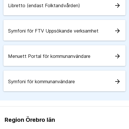
arrow_forward
Libretto (endast Folktandvården)
arrow_forward
Symfoni för FTV Uppsökande verksamhet
arrow_forward
Menuett Portal för kommunanvändare
arrow_forward
Symfoni för kommunanvändare
Region Örebro län