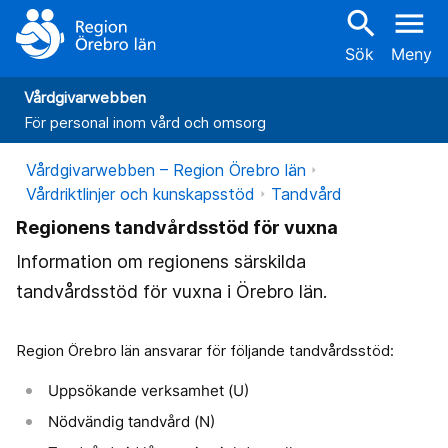
search
menu
Sök
Meny
Vårdgivarwebben
För personal inom vård och omsorg
Vårdgivarwebben – Region Örebro län
Vårdriktlinjer och kunskapsstöd
Tandvård
Regionens tandvårdsstöd för vuxna
Information om regionens särskilda
tandvårdsstöd för vuxna i Örebro län.
Region Örebro län ansvarar för följande tandvårdsstöd:
Uppsökande verksamhet (U)
Nödvändig tandvård (N)