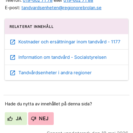
Telefon:
019-602 71 78
eller
019-602 71 88
E-post:
tandvardsenheten@regionorebrolan.se
RELATERAT INNEHÅLL
open_in_new
Kostnader och ersättningar inom tandvård - 1177
open_in_new
Information om tandvård - Socialstyrelsen
open_in_new
Tandvårdsenheter i andra regioner
Hade du nytta av innehållet på denna sida?
JA
NEJ