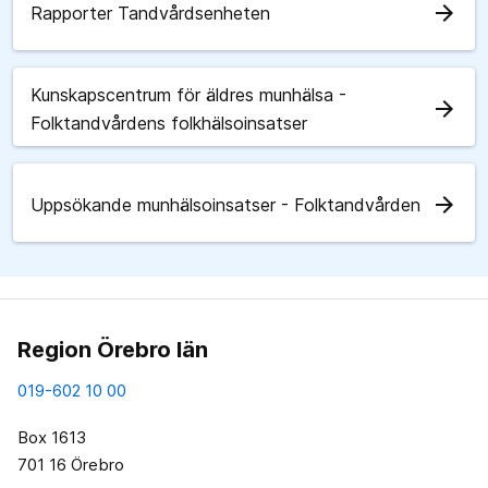
arrow_forward
Rapporter Tandvårdsenheten
Kunskapscentrum för äldres munhälsa -
arrow_forward
Folktandvårdens folkhälsoinsatser
arrow_forward
Uppsökande munhälsoinsatser - Folktandvården
Region Örebro län
019-602 10 00
Box 1613
701 16 Örebro