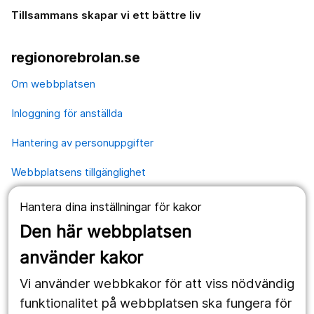
Tillsammans skapar vi ett bättre liv
regionorebrolan.se
Om webbplatsen
Inloggning för anställda
Hantering av personuppgifter
Webbplatsens tillgänglighet
Hantera dina inställningar för kakor
Våra webbplatser
Den här webbplatsen
1177.se
använder kakor
Länstrafiken
Vi använder webbkakor för att viss nödvändig
Region Örebro län
funktionalitet på webbplatsen ska fungera för