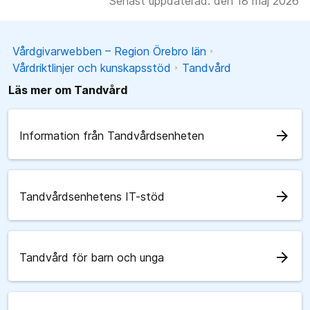
Senast uppdaterad: den 18 maj 2026
Vårdgivarwebben – Region Örebro län
Vårdriktlinjer och kunskapsstöd
Tandvård
Läs mer om Tandvård
arrow_forward
Information från Tandvårdsenheten
arrow_forward
Tandvårdsenhetens IT-stöd
arrow_forward
Tandvård för barn och unga