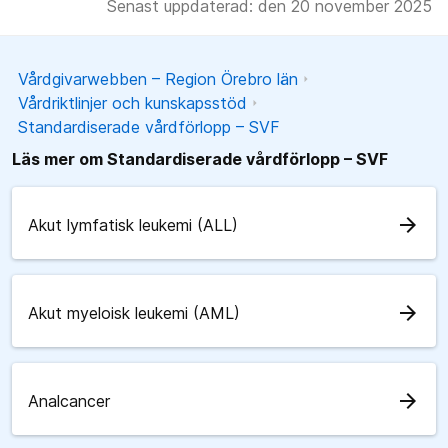
Senast uppdaterad: den 20 november 2025
Vårdgivarwebben – Region Örebro län
Vårdriktlinjer och kunskapsstöd
Standardiserade vårdförlopp – SVF
Läs mer om Standardiserade vårdförlopp – SVF
arrow_forward
Akut lymfatisk leukemi (ALL)
arrow_forward
Akut myeloisk leukemi (AML)
arrow_forward
Analcancer