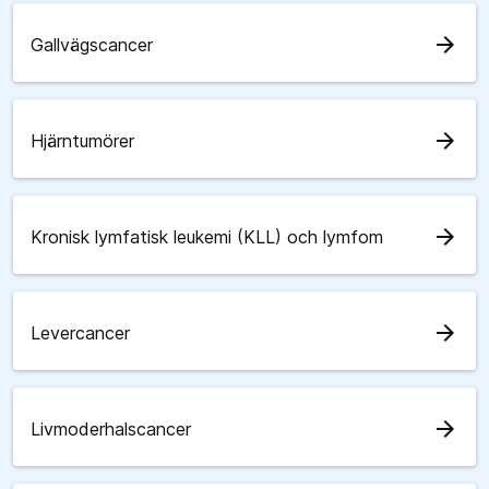
arrow_forward
Gallvägscancer
arrow_forward
Hjärntumörer
arrow_forward
Kronisk lymfatisk leukemi (KLL) och lymfom
arrow_forward
Levercancer
arrow_forward
Livmoderhalscancer