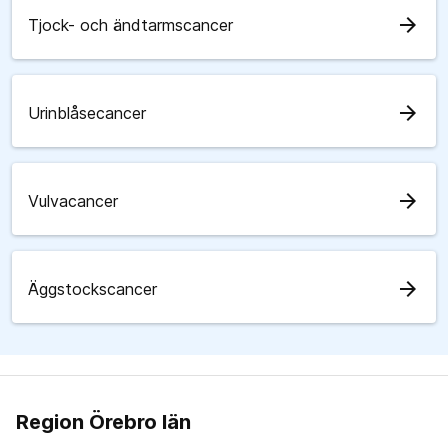
arrow_forward
Tjock- och ändtarmscancer
arrow_forward
Urinblåsecancer
arrow_forward
Vulvacancer
arrow_forward
Äggstockscancer
Region Örebro län