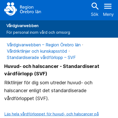
search
menu
Sök
Meny
Vårdgivarwebben
För personal inom vård och omsorg
Vårdgivarwebben – Region Örebro län
Vårdriktlinjer och kunskapsstöd
Standardiserade vårdförlopp – SVF
Huvud- och halscancer - Standardiserat
vårdförlopp (SVF)
Riktlinjer för dig som utreder huvud- och
halscancer enligt det standardiserade
vårdförloppet (SVF).
Läs hela vårdförloppet för huvud- och halscancer på