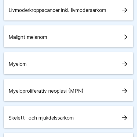
arrow_forward
Livmoderkroppscancer inkl. livmodersarkom
arrow_forward
Malignt melanom
arrow_forward
Myelom
arrow_forward
Myeloproliferativ neoplasi (MPN)
arrow_forward
Skelett- och mjukdelssarkom