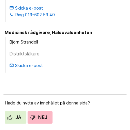
Skicka e-post
email
Ring 019-602 59 40
phone
Medicinsk rådgivare, Hälsovalsenheten
Björn Strandell
Distriktsläkare
Skicka e-post
email
Hade du nytta av innehållet på denna sida?
JA
NEJ