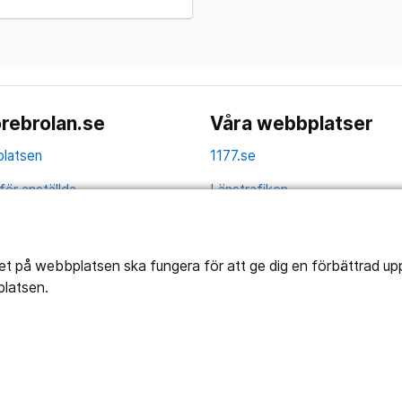
rebrolan.se
Våra webbplatser
latsen
1177.se
för anställda
Länstrafiken
av personuppgifter
Vårdgivare
la
Utveckling
tet på webbplatsen ska fungera för att ge dig en förbättrad u
platsen.
ghetsredogörelse