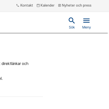
Kontakt
Kalender
Nyheter och press
phone
calendar_today
article
search
menu
Sök
Meny
t direktlänkar och
l.