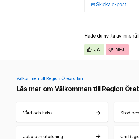
Skicka e-post
email
Hade du nytta av innehål
JA
NEJ
Välkommen till Region Örebro län!
Läs mer om Välkommen till Region Öreb
arrow_forward
Vård och hälsa
Stöd och
arrow_forward
Jobb och utbildning
Om Regio