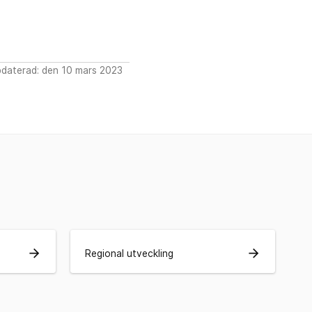
daterad: den 10 mars 2023
arrow_forward
arrow_forward
Regional utveckling