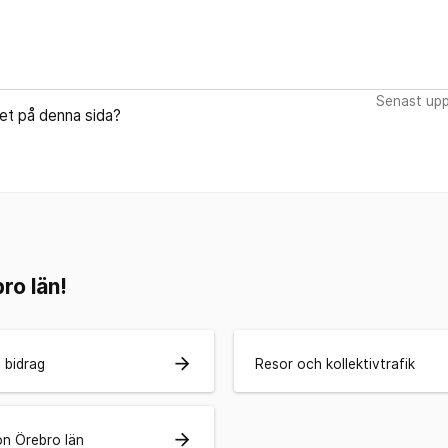
Senast upp
let på denna sida?
ro län!
arrow_forward
 bidrag
Resor och kollektivtrafik
arrow_forward
n Örebro län