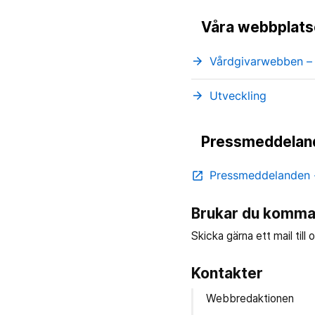
Våra webbplats
Vårdgivarwebben – 
arrow_forward
Utveckling
arrow_forward
Pressmeddelan
Pressmeddelanden 
open_in_new
Brukar du komma 
Skicka gärna ett mail till
Kontakter
Webbredaktionen