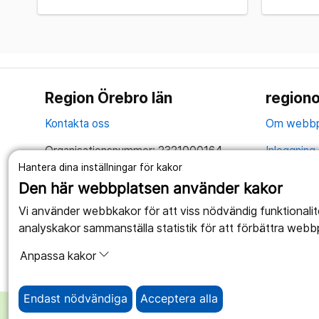
Region Örebro län
regiono
Kontakta oss
Om webbp
Organisationsnummer: 2321000164
Inloggning 
Hantera dina inställningar för kakor
Tillsammans skapar vi ett bättre liv
Hantering 
Den här webbplatsen använder kakor
Anslagstav
Vi använder webbkakor för att viss nödvändig funktionali
analyskakor sammanställa statistik för att förbättra webb
Tillgängli
Anpassa kakor
Endast nödvändiga
Acceptera alla