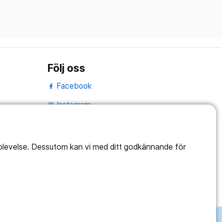
Följ oss
Facebook
Instagram
portrait
LinkedIn
work_outline
pplevelse. Dessutom kan vi med ditt godkännande för