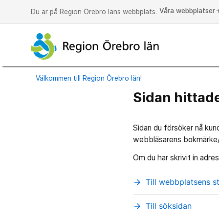
Våra webbplatser
a
Du är på Region Örebro läns webbplats.
Välkommen till Region Örebro län!
Sidan hittade
Sidan du försöker nå kunde
webbläsarens bokmärke/fa
Om du har skrivit in adress
Till webbplatsens s
arrow_forward
Till söksidan
arrow_forward