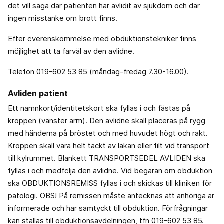
det vill säga där patienten har avlidit av sjukdom och där
ingen misstanke om brott finns.
Efter överenskommelse med obduktionstekniker finns
möjlighet att ta farväl av den avlidne.
Telefon 019-602 53 85 (måndag-fredag 7.30-16.00).
Avliden patient
Ett namnkort/identitetskort ska fyllas i och fästas på
kroppen (vänster arm). Den avlidne skall placeras på rygg
med händerna på bröstet och med huvudet högt och rakt.
Kroppen skall vara helt täckt av lakan eller filt vid transport
till kylrummet. Blankett TRANSPORTSEDEL AVLIDEN ska
fyllas i och medfölja den avlidne. Vid begäran om obduktion
ska OBDUKTIONSREMISS fyllas i och skickas till kliniken för
patologi. OBS! På remissen måste antecknas att anhöriga är
informerade och har samtyckt till obduktion. Förfrågningar
kan ställas till obduktionsavdelningen, tfn 019-602 53 85.