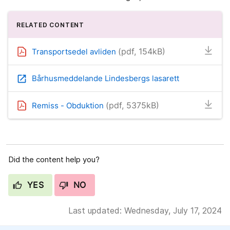
RELATED CONTENT
(pdf, 154kB)
Transportsedel avliden
open_in_new
Bårhusmeddelande Lindesbergs lasarett
(pdf, 5375kB)
Remiss - Obduktion
Did the content help you?
YES
NO
Last updated: Wednesday, July 17, 2024