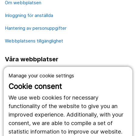
Om webbplatsen
Inloggning för anställda
Hantering av personuppgifter
Webbplatsens tillgänglighet
Våra webbplatser
1177.se
Manage your cookie settings
Länstrafiken
Cookie consent
Region Örebro län
We use web cookies for necessary
functionality of the website to give you an
improved experience. Additionally, with your
Följ oss
consent, we are able to compile a set of
Facebook
statistic information to improve our website.