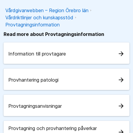
Vårdgivarwebben – Region Örebro län
Vårdriktlinjer och kunskapsstöd
Provtagningsinformation
Read more about Provtagningsinformation
arrow_forward
Information till provtagare
arrow_forward
Provhantering patologi
arrow_forward
Provtagningsanvisningar
Provtagning och provhantering påverkar
arrow_forward