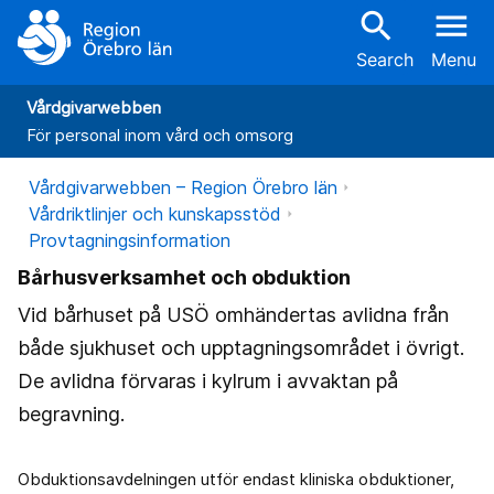
search
menu
Search
Menu
Vårdgivarwebben
För personal inom vård och omsorg
Vårdgivarwebben – Region Örebro län
Vårdriktlinjer och kunskapsstöd
Provtagningsinformation
Bårhusverksamhet och obduktion
Vid bårhuset på USÖ omhändertas avlidna från
både sjukhuset och upptagningsområdet i övrigt.
De avlidna förvaras i kylrum i avvaktan på
begravning.
Obduktionsavdelningen utför endast kliniska obduktioner,