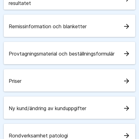
resultatet
arrow_forward
Remissinformation och blanketter
arrow_forward
Provtagningsmaterial och beställningsformulär
arrow_forward
Priser
arrow_forward
Ny kund/ändring av kunduppgifter
arrow_forward
Rondverksamhet patologi