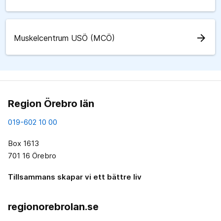
arrow_forward
Muskelcentrum USÖ (MCÖ)
Region Örebro län
019-602 10 00
Box 1613
701 16 Örebro
Tillsammans skapar vi ett bättre liv
regionorebrolan.se