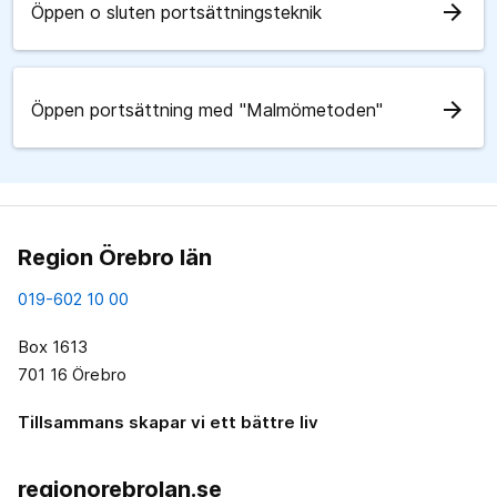
arrow_forward
Öppen o sluten portsättningsteknik
arrow_forward
Öppen portsättning med "Malmömetoden"
Region Örebro län
019-602 10 00
Box 1613
701 16 Örebro
Tillsammans skapar vi ett bättre liv
regionorebrolan.se