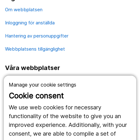
Om webbplatsen
Inloggning för anställda
Hantering av personuppgifter
Webbplatsens tillgänglighet
Våra webbplatser
1177.se
Manage your cookie settings
Länstrafiken
Cookie consent
Region Örebro län
We use web cookies for necessary
functionality of the website to give you an
improved experience. Additionally, with your
Följ oss
consent, we are able to compile a set of