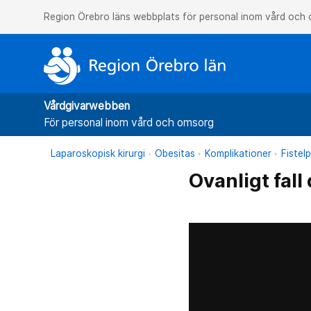
Region Örebro läns webbplats för personal inom vård och
Vårdgivarwebben
För personal inom vård och omsorg
Laparoskopisk kirurgi
Obesitas
Komplikationer
Fistel
Ovanligt fall