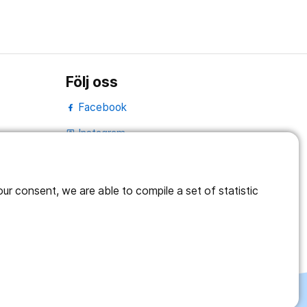
Följ oss
Facebook
Instagram
portrait
Linked In
work_outline
r consent, we are able to compile a set of statistic