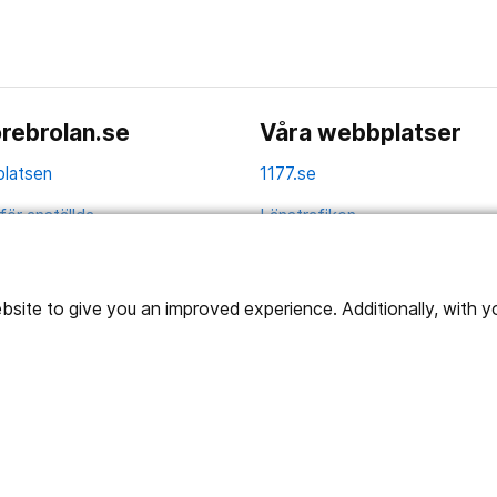
rebrolan.se
Våra webbplatser
latsen
1177.se
för anställda
Länstrafiken
av personuppgifter
Region Örebro län
ns tillgänglighet
ite to give you an improved experience. Additionally, with you