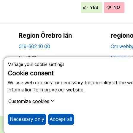
YES
NO
Region Örebro län
regiono
019-602 10 00
Om webbp
Box 1613
Inloggning 
701 16 Örebro
Manage your cookie settings
Hantering 
Cookie consent
Tillsammans skapar vi ett bättre liv
Webbplatse
We use web cookies for necessary functionality of the webs
information to improve our website.
Customize cookies
Necessary only
Accept all