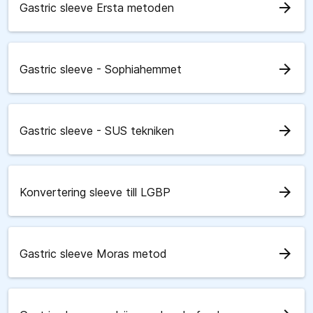
arrow_forward
Gastric sleeve Ersta metoden
arrow_forward
Gastric sleeve - Sophiahemmet
arrow_forward
Gastric sleeve - SUS tekniken
arrow_forward
Konvertering sleeve till LGBP
arrow_forward
Gastric sleeve Moras metod