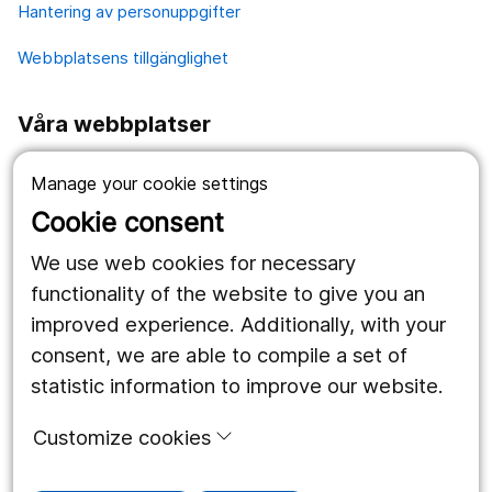
Hantering av personuppgifter
Webbplatsens tillgänglighet
Våra webbplatser
1177.se
Manage your cookie settings
Länstrafiken
Cookie consent
Region Örebro län
We use web cookies for necessary
functionality of the website to give you an
improved experience. Additionally, with your
Följ oss
consent, we are able to compile a set of
Facebook
statistic information to improve our website.
Instagram
portrait
Customize cookies
Linked In
work_outline