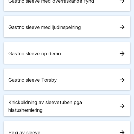
arrow_forward
Gastric sleeve med överraskande fynd
arrow_forward
Gastric sleeve med ljudinspelning
arrow_forward
Gastric sleeve op demo
arrow_forward
Gastric sleeve Torsby
Knickbildning av sleevetuben pga
arrow_forward
hiatusherniering
arrow_forward
Pexi av sleeve