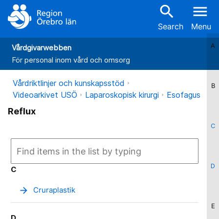
search
menu
Search
Menu
A
Vårdgivarwebben
För personal inom vård och omsorg
Vårdriktlinjer och kunskapsstöd
B
Videoarkivet USÖ
Laparoskopisk kirurgi
Esofagus
Reflux
C
D
C
arrow_forward
Cruraplastik
E
D