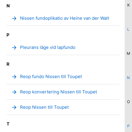
K
N
arrow_forward
Nissen fundoplikatio av Heine van der Walt
L
P
arrow_forward
Pleurans läge vid lapfundo
M
R
arrow_forward
Reop fundo Nissen till Toupet
N
arrow_forward
Reop konvertering Nissen till Toupet
O
arrow_forward
Reop Nissen till Toupet
T
P