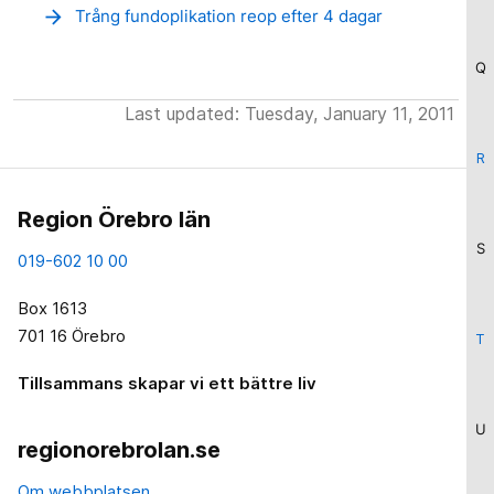
arrow_forward
Trång fundoplikation reop efter 4 dagar
Q
Last updated: Tuesday, January 11, 2011
R
Region Örebro län
S
019-602 10 00
Box 1613
701 16 Örebro
T
Tillsammans skapar vi ett bättre liv
U
regionorebrolan.se
Om webbplatsen