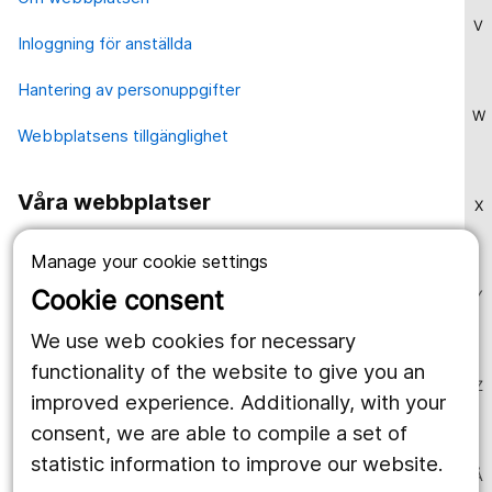
V
Inloggning för anställda
Hantering av personuppgifter
W
Webbplatsens tillgänglighet
Våra webbplatser
X
1177.se
Manage your cookie settings
Länstrafiken
Cookie consent
Y
Region Örebro län
We use web cookies for necessary
functionality of the website to give you an
Z
improved experience. Additionally, with your
Följ oss
consent, we are able to compile a set of
Facebook
statistic information to improve our website.
Å