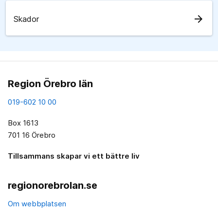
arrow_forward
Skador
Region Örebro län
019-602 10 00
Box 1613
701 16 Örebro
Tillsammans skapar vi ett bättre liv
regionorebrolan.se
Om webbplatsen