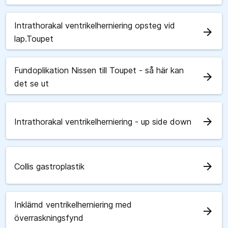
Intrathorakal ventrikelherniering opsteg vid
arrow_forward
lap.Toupet
Fundoplikation Nissen till Toupet - så här kan
arrow_forward
det se ut
arrow_forward
Intrathorakal ventrikelherniering - up side down
arrow_forward
Collis gastroplastik
Inklämd ventrikelherniering med
arrow_forward
överraskningsfynd