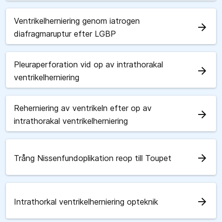
Ventrikelherniering genom iatrogen
arrow_forward
diafragmaruptur efter LGBP
Pleuraperforation vid op av intrathorakal
arrow_forward
ventrikelherniering
Reherniering av ventrikeln efter op av
arrow_forward
intrathorakal ventrikelherniering
arrow_forward
Trång Nissenfundoplikation reop till Toupet
arrow_forward
Intrathorkal ventrikelherniering opteknik