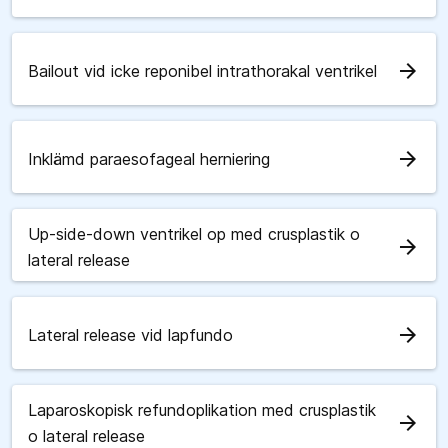
arrow_forward
Bailout vid icke reponibel intrathorakal ventrikel
arrow_forward
Inklämd paraesofageal herniering
Up-side-down ventrikel op med crusplastik o
arrow_forward
lateral release
arrow_forward
Lateral release vid lapfundo
Laparoskopisk refundoplikation med crusplastik
arrow_forward
o lateral release