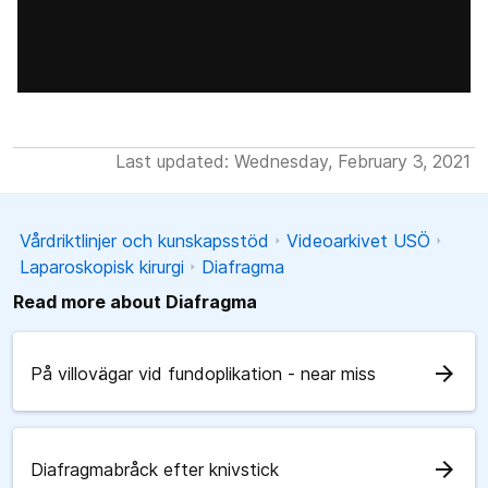
Last updated: Wednesday, February 3, 2021
Vårdriktlinjer och kunskapsstöd
Videoarkivet USÖ
Laparoskopisk kirurgi
Diafragma
Read more about Diafragma
arrow_forward
På villovägar vid fundoplikation - near miss
arrow_forward
Diafragmabråck efter knivstick