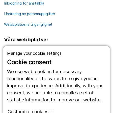
Inloggning för anställda
Hantering av personuppgifter
Webbplatsens tillgänglighet
Våra webbplatser
1177.se
Manage your cookie settings
Länstrafiken
Cookie consent
Region Örebro län
We use web cookies for necessary
functionality of the website to give you an
improved experience. Additionally, with your
Följ oss
consent, we are able to compile a set of
Facebook
statistic information to improve our website.
Instagram
portrait
Customize cookies