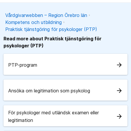
Vårdgivarwebben – Region Örebro län
Kompetens och utbildning
Praktisk tjänstgöring för psykologer (PTP)
Read more about Praktisk tjänstgöring för
psykologer (PTP)
arrow_forward
PTP-program
arrow_forward
Ansöka om legitimation som psykolog
För psykologer med utländsk examen eller
arrow_forward
legitimation