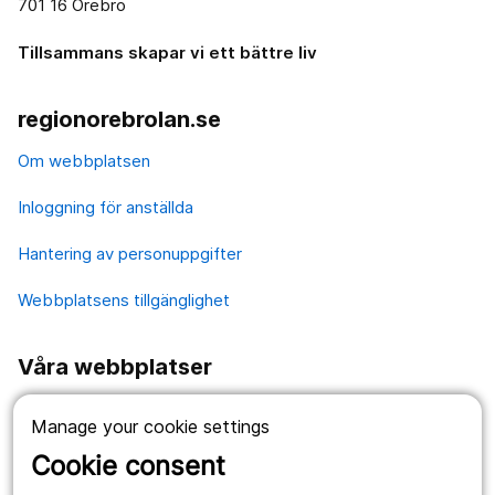
701 16 Örebro
Tillsammans skapar vi ett bättre liv
regionorebrolan.se
Om webbplatsen
Inloggning för anställda
Hantering av personuppgifter
Webbplatsens tillgänglighet
Våra webbplatser
1177.se
Manage your cookie settings
Länstrafiken
Cookie consent