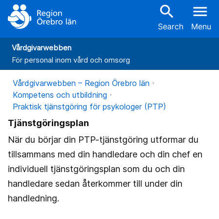
search
menu
Search
Menu
Vårdgivarwebben
För personal inom vård och omsorg
Vårdgivarwebben – Region Örebro län
Kompetens och utbildning
Praktisk tjänstgöring för psykologer (PTP)
Tjänstgöringsplan
När du börjar din PTP-tjänstgöring utformar du
tillsammans med din handledare och din chef en
individuell tjänstgöringsplan som du och din
handledare sedan återkommer till under din
handledning.