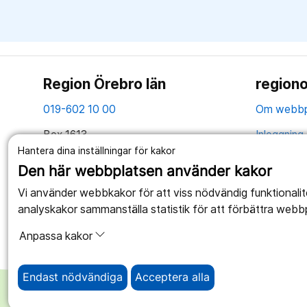
Region Örebro län
regiono
019-602 10 00
Om webbp
Box 1613
Inloggning 
701 16 Örebro
Hantera dina inställningar för kakor
Hantering 
Den här webbplatsen använder kakor
Tillsammans skapar vi ett bättre liv
Webbplatse
Vi använder webbkakor för att viss nödvändig funktionali
analyskakor sammanställa statistik för att förbättra webb
Anpassa kakor
Endast nödvändiga
Acceptera alla