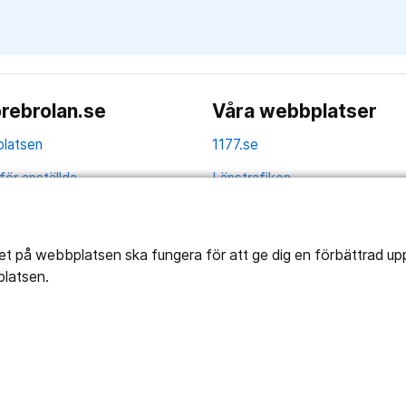
rebrolan.se
Våra webbplatser
latsen
1177.se
för anställda
Länstrafiken
av personuppgifter
Region Örebro län
ns tillgänglighet
tet på webbplatsen ska fungera för att ge dig en förbättrad u
platsen.