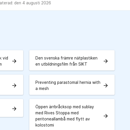
aterad: den 4 augusti 2026
k vid
Den svenska främre nätplastiken
arrow_forward
arrow_forward
m
en utbildningsfilm från SIKT
Preventing parastomal hernia with
arrow_forward
arrow_forward
a mesh
Öppen ärrbråcksop med sublay
arrow_forward
g
med Rives Stoppa med
arrow_forward
peritoneallambå med flytt av
kolostomi