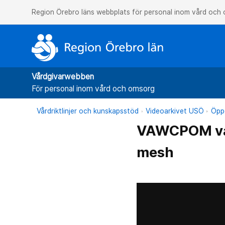
Region Örebro läns webbplats för personal inom vård och
Vårdgivarwebben
För personal inom vård och omsorg
Vårdriktlinjer och kunskapsstöd
Videoarkivet USÖ
Öppe
VAWCPOM vac
mesh