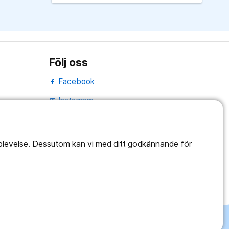
Följ oss
Facebook
Instagram
portrait
Linked In
work_outline
pplevelse. Dessutom kan vi med ditt godkännande för