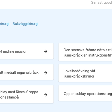
Senast uppd
irurgi
Bukväggskirurgi
Den svenska främre nätplasti
arrow_forward
f midline incision
ljumskbråck en instruktionsfil
Lokalbedövning vid
arrow_forward
elt medialt inguinalbråck
ljumskbråckskirurgi
blay med Rives-Stoppa
Öppen sublay operationsste
arrow_forward
toneallambå