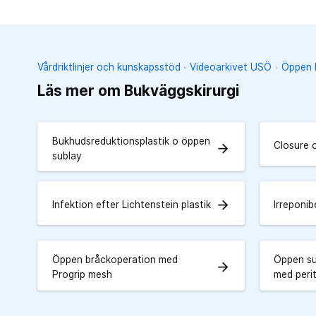
Vårdriktlinjer och kunskapsstöd
Videoarkivet USÖ
Öppen k
Läs mer om Bukväggskirurgi
Bukhudsreduktionsplastik o öppen
Closure o
arrow_forward
sublay
arrow_forward
Infektion efter Lichtenstein plastik
Irreponib
Öppen bråckoperation med
Öppen su
arrow_forward
Progrip mesh
med peri