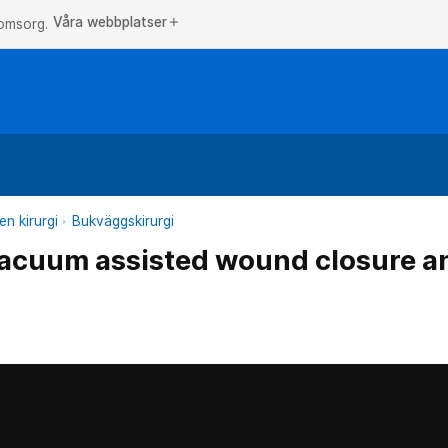
Våra webbplatser
add
 omsorg.
n kirurgi
Bukväggskirurgi
uum assisted wound closure an