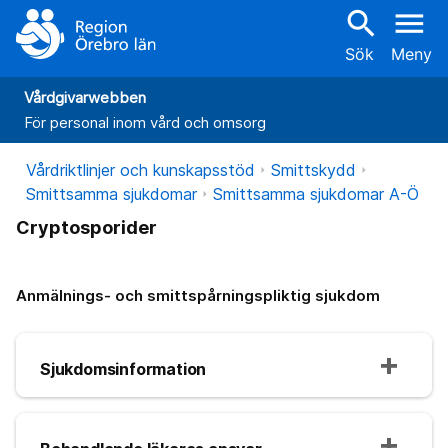
search
menu
Sök
Meny
Vårdgivarwebben
För personal inom vård och omsorg
Vårdriktlinjer och kunskapsstöd
Smittskydd
Smittsamma sjukdomar
Smittsamma sjukdomar A-Ö
Cryptosporider
Anmälnings- och smittspårningspliktig sjukdom
Sjukdomsinformation