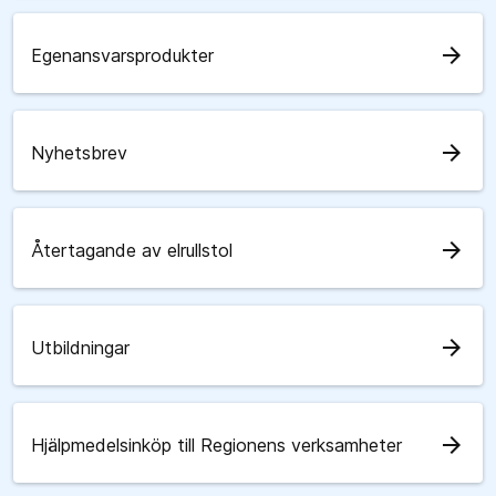
arrow_forward
Egenansvarsprodukter
arrow_forward
Nyhetsbrev
arrow_forward
Återtagande av elrullstol
arrow_forward
Utbildningar
arrow_forward
Hjälpmedelsinköp till Regionens verksamheter