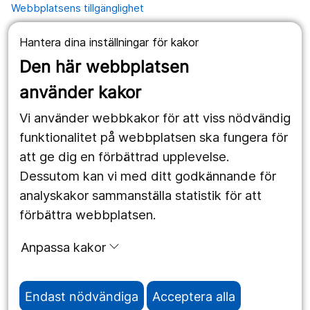
Webbplatsens tillgänglighet
Hantera dina inställningar för kakor
Våra webbplatser
Den här webbplatsen
1177.se
använder kakor
Länstrafiken
Vi använder webbkakor för att viss nödvändig
Region Örebro län
funktionalitet på webbplatsen ska fungera för
att ge dig en förbättrad upplevelse.
Dessutom kan vi med ditt godkännande för
Följ oss
analyskakor sammanställa statistik för att
Facebook
förbättra webbplatsen.
Instagram
portrait
Anpassa kakor
Linked In
work_outline
Endast nödvändiga
Acceptera alla