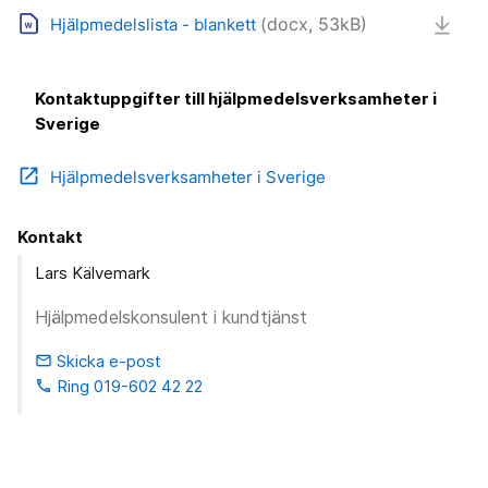
(docx, 53kB)
Hjälpmedelslista - blankett
Kontaktuppgifter till hjälpmedelsverksamheter i
Sverige
open_in_new
Hjälpmedelsverksamheter i Sverige
Kontakt
Lars Kälvemark
Hjälpmedelskonsulent i kundtjänst
Skicka e-post
email
Ring 019-602 42 22
phone