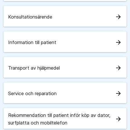
arrow_forward
Konsultationsärende
arrow_forward
Information till patient
arrow_forward
Transport av hjälpmedel
arrow_forward
Service och reparation
Rekommendation till patient inför köp av dator,
arrow_forward
surfplatta och mobiltelefon