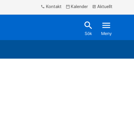
Kontakt
Kalender
Aktuellt
phone
calendar_today
article
search
menu
Sök
Meny