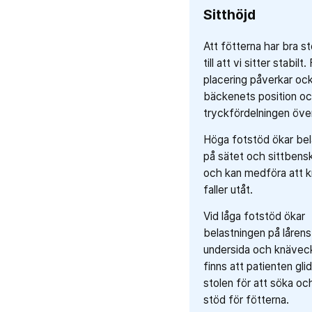
Sitthöjd
Att fötterna har bra st
till att vi sitter stabilt
placering påverkar oc
bäckenets position o
tryckfördelningen över
Höga fotstöd ökar bel
på sätet och sittbens
och kan medföra att 
faller utåt.
Vid låga fotstöd ökar
belastningen på lårens
undersida och knäveck
finns att patienten glid
stolen för att söka o
stöd för fötterna.