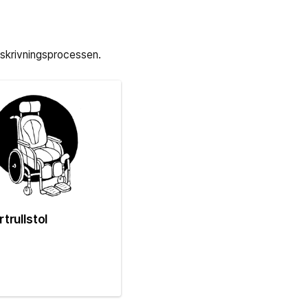
örskrivningsprocessen.
trullstol