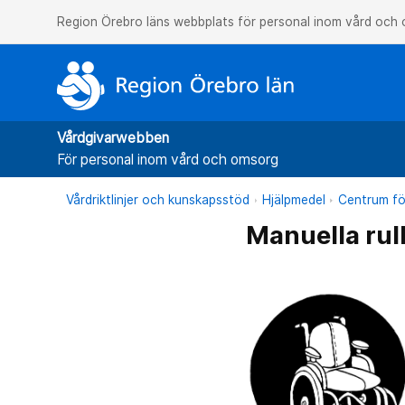
Region Örebro läns webbplats för personal inom vård och
Vårdgivarwebben
För personal inom vård och omsorg
Vårdriktlinjer och kunskapsstöd
Hjälpmedel
Centrum fö
Manuella rull