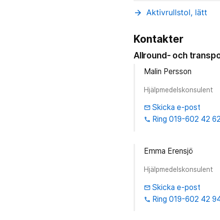
Aktivrullstol, lätt
arrow_forward
Kontakter
Allround- och transpo
Malin Persson
Hjälpmedelskonsulent
Skicka e-post
email
Ring 019-602 42 6
phone
Emma Erensjö
Hjälpmedelskonsulent
Skicka e-post
email
Ring 019-602 42 9
phone