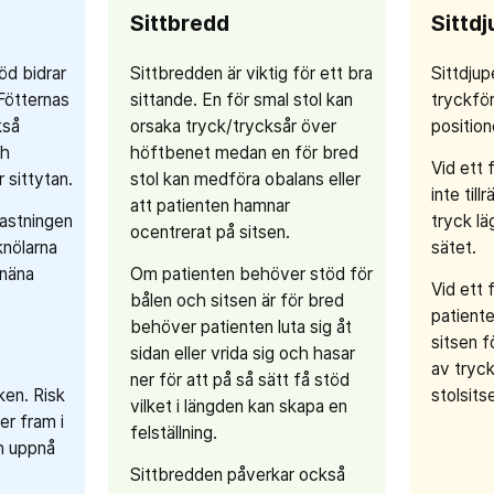
Sittbredd
Sittdj
öd bidrar
Sittbredden är viktig för ett bra
Sittdju
. Fötternas
sittande. En för smal stol kan
tryckfö
kså
orsaka tryck/trycksår över
position
ch
höftbenet medan en för bred
Vid ett 
 sittytan.
stol kan medföra obalans eller
inte til
att patienten hamnar
astningen
tryck l
ocentrerat på sitsen.
knölarna
sätet.
knäna
Om patienten behöver stöd för
Vid ett f
bålen och sitsen är för bred
patiente
behöver patienten luta sig åt
sitsen f
sidan eller vrida sig och hasar
av tryc
ner för att på så sätt få stöd
en. Risk
stolsits
vilket i längden kan skapa en
er fram i
felställning.
ch uppnå
Sittbredden påverkar också