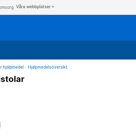
Våra webbplatser
add
 omsorg.
r hjälpmedel
Hjälpmedelsöversikt
stolar