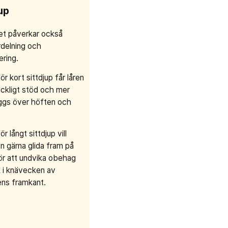
up
pet påverkar också
rdelning och
ering.
för kort sittdjup får låren
lräckligt stöd och mer
äggs över höften och
ör långt sittdjup vill
n gärna glida fram på
ör att undvika obehag
k i knävecken av
ens framkant.