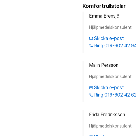
Komfortrullstolar
Emma Erensjö
Hjälpmedelskonsulent
Skicka e-post
email
Ring 019-602 42 9
phone
Malin Persson
Hjälpmedelskonsulent
Skicka e-post
email
Ring 019-602 42 6
phone
Frida Fredriksson
Hjälpmedelskonsulent