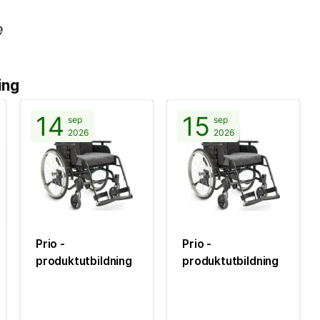
ing
14
15
sep
sep
2026
2026
Prio -
Prio -
produktutbildning
produktutbildning