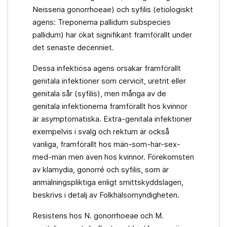
Neisseria gonorrhoeae) och syfilis (etiologiskt
agens: Treponema pallidum subspecies
pallidum) har ökat signifikant framförallt under
det senaste decenniet.
Dessa infektiösa agens orsakar framförallt
genitala infektioner som cervicit, uretrit eller
genitala sår (syfilis), men många av de
genitala infektionerna framförallt hos kvinnor
är asymptomatiska. Extra-genitala infektioner
exempelvis i svalg och rektum är också
vanliga, framförallt hos män-som-har-sex-
med-män men även hos kvinnor. Förekomsten
av klamydia, gonorré och syfilis, som är
anmälningspliktiga enligt smittskyddslagen,
beskrivs i detalj av Folkhälsomyndigheten.
Resistens hos N. gonorrhoeae och M.