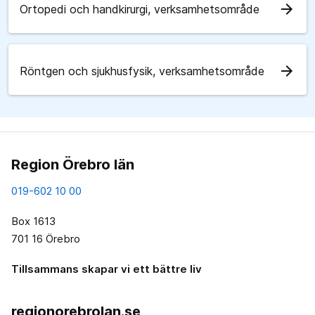
arrow_forward
Ortopedi och handkirurgi, verksamhetsområde
arrow_forward
Röntgen och sjukhusfysik, verksamhetsområde
Region Örebro län
019-602 10 00
Box 1613
701 16 Örebro
Tillsammans skapar vi ett bättre liv
regionorebrolan.se