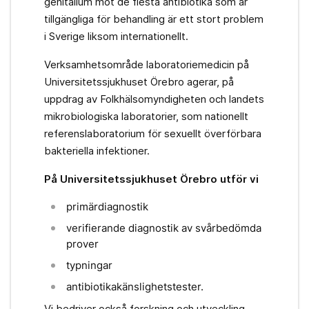
genitalium mot de flesta antibiotika som är
tillgängliga för behandling är ett stort problem
i Sverige liksom internationellt.
Verksamhetsområde laboratoriemedicin på
Universitetssjukhuset Örebro agerar, på
uppdrag av Folkhälsomyndigheten och landets
mikrobiologiska laboratorier, som nationellt
referenslaboratorium för sexuellt överförbara
bakteriella infektioner.
På Universitetssjukhuset Örebro utför vi
primärdiagnostik
verifierande diagnostik av svårbedömda
prover
typningar
antibiotikakänslighetstester.
Vi bedriver också forskning och utveckling