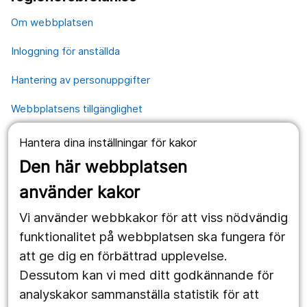
Om webbplatsen
Inloggning för anställda
Hantering av personuppgifter
Webbplatsens tillgänglighet
Hantera dina inställningar för kakor
Våra webbplatser
Den här webbplatsen
1177.se
använder kakor
Länstrafiken
Vi använder webbkakor för att viss nödvändig
Region Örebro län
funktionalitet på webbplatsen ska fungera för
att ge dig en förbättrad upplevelse.
Dessutom kan vi med ditt godkännande för
Följ oss
analyskakor sammanställa statistik för att