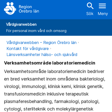
search
menu
Sök
Meny
Vårdgivarwebben
För personal inom vård och omsorg
Vårdgivarwebben – Region Örebro län
Kontakt för vårdgivare
Länsverksamheter hälso- och sjukvård
Verksamhetsområde laboratoriemedicin
Verksamhetsområde laboratoriemedicin bedriver
en bred verksamhet inom områdena bakteriologi,
virologi, immunologi, klinisk kemi, klinisk genetik,
transfusionsmedicin inklusive terapeutisk
plasmaferesbehandling, farmakologi, patologi,
cytologi, sterilteknik och molekylärgenetisk