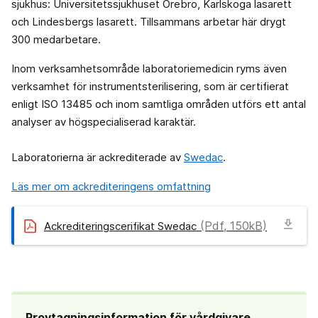
sjukhus: Universitetssjukhuset Örebro, Karlskoga lasarett
och Lindesbergs lasarett. Tillsammans arbetar här drygt
300 medarbetare.
Inom verksamhetsområde laboratoriemedicin ryms även
verksamhet för instrumentsterilisering, som är certifierat
enligt ISO 13485 och inom samtliga områden utförs ett antal
analyser av högspecialiserad karaktär.
Laboratorierna är ackrediterade av
Swedac
.
Läs mer om ackrediteringens omfattning
download
(Pdf, 150kB)
Ackrediteringscerifikat Swedac
Provtagningsinformation för vårdgivare