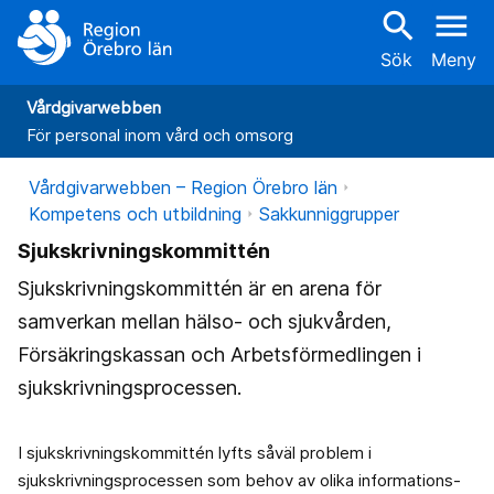
search
menu
Sök
Meny
Vårdgivarwebben
För personal inom vård och omsorg
Vårdgivarwebben – Region Örebro län
Kompetens och utbildning
Sakkunniggrupper
Sjukskrivningskommittén
Sjukskrivningskommittén är en arena för
samverkan mellan hälso- och sjukvården,
Försäkringskassan och Arbetsförmedlingen i
sjukskrivningsprocessen.
I sjukskrivningskommittén lyfts såväl problem i
sjukskrivningsprocessen som behov av olika informations-