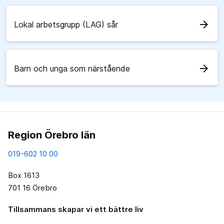
arrow_forward
Lokal arbetsgrupp (LAG) sår
arrow_forward
Barn och unga som närstående
Region Örebro län
019-602 10 00
Box 1613
701 16 Örebro
Tillsammans skapar vi ett bättre liv