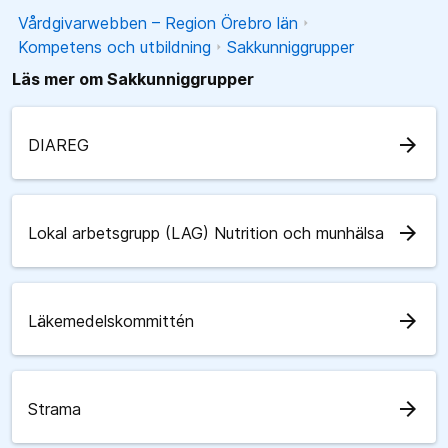
Vårdgivarwebben – Region Örebro län
Kompetens och utbildning
Sakkunniggrupper
Läs mer om Sakkunniggrupper
arrow_forward
DIAREG
arrow_forward
Lokal arbetsgrupp (LAG) Nutrition och munhälsa
arrow_forward
Läkemedelskommittén
arrow_forward
Strama