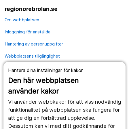
regionorebrolan.se
Om webbplatsen
Inloggning för anställda
Hantering av personuppgifter
Webbplatsens tillgänglighet
Hantera dina inställningar för kakor
Våra webbplatser
Den här webbplatsen
1177.se
använder kakor
Länstrafiken
Vi använder webbkakor för att viss nödvändig
Region Örebro län
funktionalitet på webbplatsen ska fungera för
att ge dig en förbättrad upplevelse.
Dessutom kan vi med ditt godkännande för