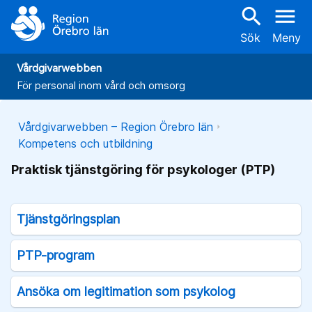
search
menu
Sök
Meny
Vårdgivarwebben
För personal inom vård och omsorg
Vårdgivarwebben – Region Örebro län
Kompetens och utbildning
Praktisk tjänstgöring för psykologer (PTP)
Tjänstgöringsplan
PTP-program
Ansöka om legitimation som psykolog