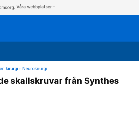
Våra webbplatser
add
 omsorg.
n kirurgi
Neurokirurgi
e skallskruvar från Synthes