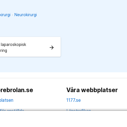
irurgi
Neurokirurgi
 laparoskopisk
arrow_forward
ring
rebrolan.se
Våra webbplatser
latsen
1177.se
för anställda
Länstrafiken
av personuppgifter
Region Örebro län