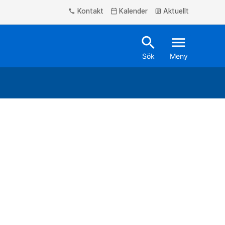
Kontakt
Kalender
Aktuellt
phone
calendar_today
article
search
menu
Sök
Meny