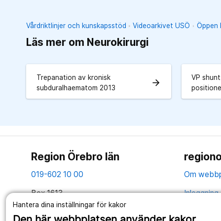
Vårdriktlinjer och kunskapsstöd
Videoarkivet USÖ
Öppen k
Läs mer om Neurokirurgi
Trepanation av kronisk
VP shunt
arrow_forward
subduralhaematom 2013
positione
Region Örebro län
regiono
019-602 10 00
Om webbp
Box 1613
Inloggning 
701 16 Örebro
Hantera dina inställningar för kakor
Hantering 
Den här webbplatsen använder kakor