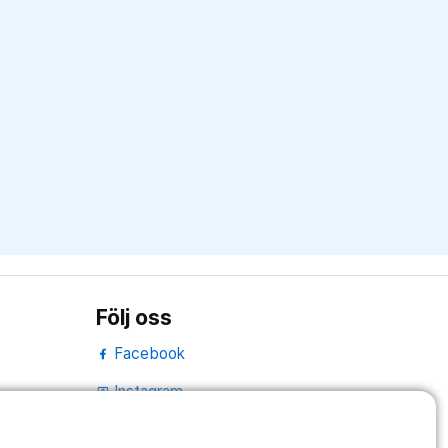
Följ oss
Facebook
Instagram
portrait
Linked In
work_outline