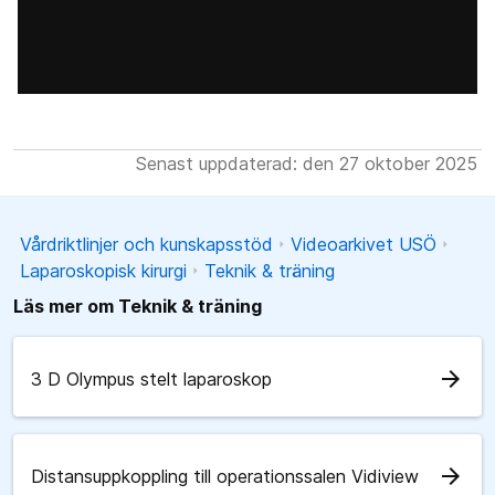
Senast uppdaterad: den 27 oktober 2025
Vårdriktlinjer och kunskapsstöd
Videoarkivet USÖ
Laparoskopisk kirurgi
Teknik & träning
Läs mer om Teknik & träning
arrow_forward
3 D Olympus stelt laparoskop
arrow_forward
Distansuppkoppling till operationssalen Vidiview