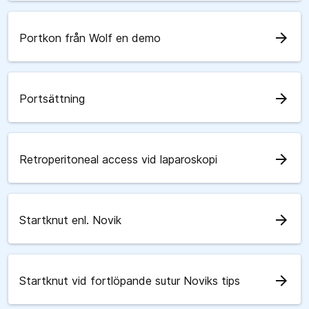
arrow_forward
Portkon från Wolf en demo
arrow_forward
Portsättning
arrow_forward
Retroperitoneal access vid laparoskopi
arrow_forward
Startknut enl. Novik
arrow_forward
Startknut vid fortlöpande sutur Noviks tips