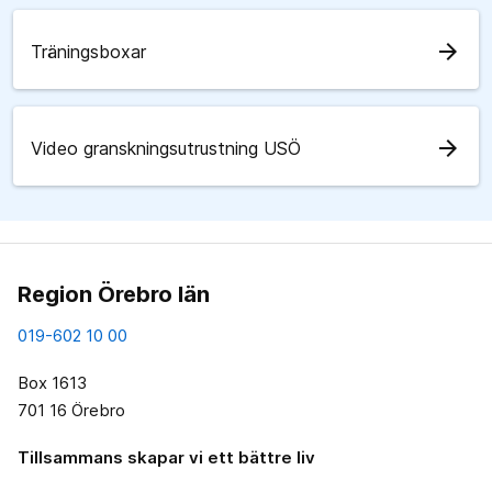
arrow_forward
Träningsboxar
arrow_forward
Video granskningsutrustning USÖ
Region Örebro län
019-602 10 00
Box 1613
701 16 Örebro
Tillsammans skapar vi ett bättre liv