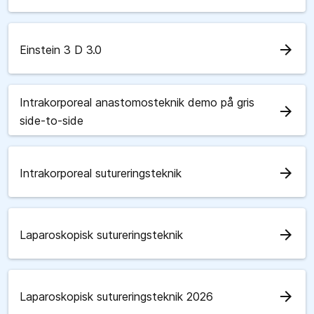
arrow_forward
Einstein 3 D 3.0
Intrakorporeal anastomosteknik demo på gris
arrow_forward
side-to-side
arrow_forward
Intrakorporeal sutureringsteknik
arrow_forward
Laparoskopisk sutureringsteknik
arrow_forward
Laparoskopisk sutureringsteknik 2026