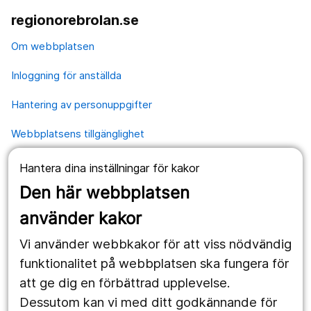
regionorebrolan.se
Om webbplatsen
Inloggning för anställda
Hantering av personuppgifter
Webbplatsens tillgänglighet
Hantera dina inställningar för kakor
Våra webbplatser
Den här webbplatsen
1177.se
använder kakor
Länstrafiken
Vi använder webbkakor för att viss nödvändig
Region Örebro län
funktionalitet på webbplatsen ska fungera för
att ge dig en förbättrad upplevelse.
Dessutom kan vi med ditt godkännande för
Följ oss