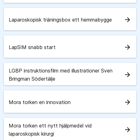
arrow_forward
Laparoskopisk träningsbox ett hemmabygge
arrow_forward
LapSIM snabb start
LGBP instruktionsfilm med illustrationer Sven
arrow_forward
Bringman Södertälje
arrow_forward
Mora torken en innovation
Mora torken ett nytt hjälpmedel vid
arrow_forward
laparoskopisk kirurgi