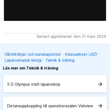
Senast uppdaterad: den 21 mars 2024
Vårdriktlinjer och kunskapsstöd
Videoarkivet USÖ
Laparoskopisk kirurgi
Teknik & träning
Läs mer om Teknik & träning
arrow_forward
3 D Olympus stelt laparoskop
arrow_forward
Distansuppkoppling till operationssalen Vidiview