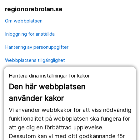
regionorebrolan.se
Om webbplatsen
Inloggning för anställda
Hantering av personuppgifter
Webbplatsens tillgänglighet
Hantera dina inställningar för kakor
Våra webbplatser
Den här webbplatsen
1177.se
använder kakor
Länstrafiken
Vi använder webbkakor för att viss nödvändig
Region Örebro län
funktionalitet på webbplatsen ska fungera för
att ge dig en förbättrad upplevelse.
Dessutom kan vi med ditt godkännande för
Följ oss