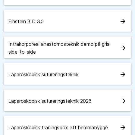
arrow_forward
Einstein 3 D 3.0
Intrakorporeal anastomosteknik demo på gris
arrow_forward
side-to-side
arrow_forward
Laparoskopisk sutureringsteknik
arrow_forward
Laparoskopisk sutureringsteknik 2026
arrow_forward
Laparoskopisk träningsbox ett hemmabygge