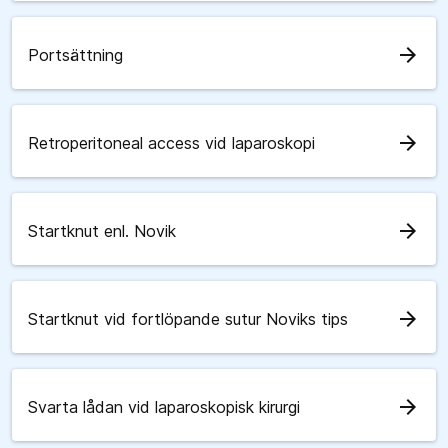
arrow_forward
Portsättning
arrow_forward
Retroperitoneal access vid laparoskopi
arrow_forward
Startknut enl. Novik
arrow_forward
Startknut vid fortlöpande sutur Noviks tips
arrow_forward
Svarta lådan vid laparoskopisk kirurgi