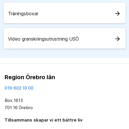
arrow_forward
Träningsboxar
arrow_forward
Video granskningsutrustning USÖ
Region Örebro län
019-602 10 00
Box 1613
701 16 Örebro
Tillsammans skapar vi ett bättre liv