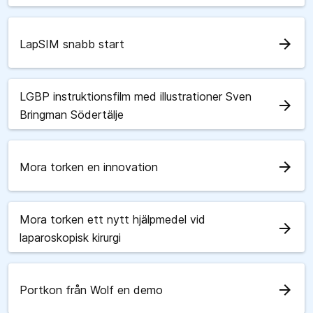
arrow_forward
LapSIM snabb start
LGBP instruktionsfilm med illustrationer Sven
arrow_forward
Bringman Södertälje
arrow_forward
Mora torken en innovation
Mora torken ett nytt hjälpmedel vid
arrow_forward
laparoskopisk kirurgi
arrow_forward
Portkon från Wolf en demo