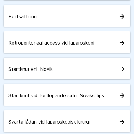
arrow_forward
Portsättning
arrow_forward
Retroperitoneal access vid laparoskopi
arrow_forward
Startknut enl. Novik
arrow_forward
Startknut vid fortlöpande sutur Noviks tips
arrow_forward
Svarta lådan vid laparoskopisk kirurgi