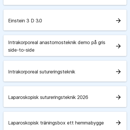
arrow_forward
Einstein 3 D 3.0
Intrakorporeal anastomosteknik demo på gris
arrow_forward
side-to-side
arrow_forward
Intrakorporeal sutureringsteknik
arrow_forward
Laparoskopisk sutureringsteknik 2026
arrow_forward
Laparoskopisk träningsbox ett hemmabygge