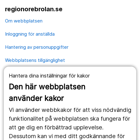
regionorebrolan.se
Om webbplatsen
Inloggning för anställda
Hantering av personuppgifter
Webbplatsens tillgänglighet
Hantera dina inställningar för kakor
Våra webbplatser
Den här webbplatsen
1177.se
använder kakor
Länstrafiken
Vi använder webbkakor för att viss nödvändig
Region Örebro län
funktionalitet på webbplatsen ska fungera för
att ge dig en förbättrad upplevelse.
Dessutom kan vi med ditt godkännande för
Följ oss