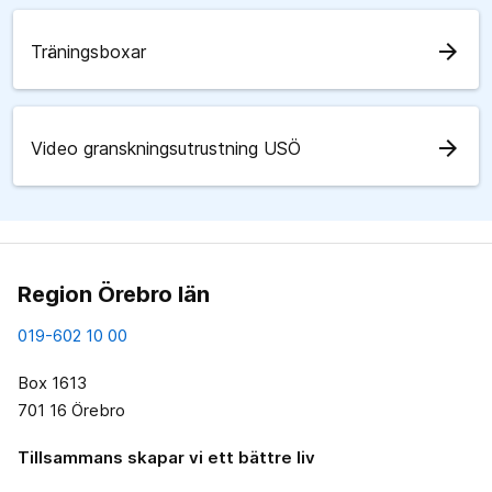
arrow_forward
Träningsboxar
arrow_forward
Video granskningsutrustning USÖ
Region Örebro län
019-602 10 00
Box 1613
701 16 Örebro
Tillsammans skapar vi ett bättre liv