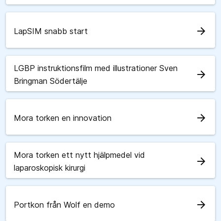
arrow_forward
LapSIM snabb start
LGBP instruktionsfilm med illustrationer Sven
arrow_forward
Bringman Södertälje
arrow_forward
Mora torken en innovation
Mora torken ett nytt hjälpmedel vid
arrow_forward
laparoskopisk kirurgi
arrow_forward
Portkon från Wolf en demo