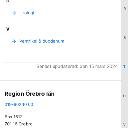
U
R
arrow_forward
Urologi
V
S
arrow_forward
Ventrikel & duodenum
Senast uppdaterad: den 15 mars 2024
T
Region Örebro län
U
019-602 10 00
Box 1613
701 16 Örebro
V