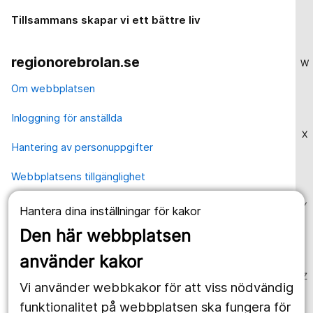
Tillsammans skapar vi ett bättre liv
regionorebrolan.se
W
Om webbplatsen
Inloggning för anställda
X
Hantering av personuppgifter
Webbplatsens tillgänglighet
Y
Hantera dina inställningar för kakor
Våra webbplatser
Den här webbplatsen
1177.se
använder kakor
Länstrafiken
Z
Vi använder webbkakor för att viss nödvändig
Region Örebro län
funktionalitet på webbplatsen ska fungera för