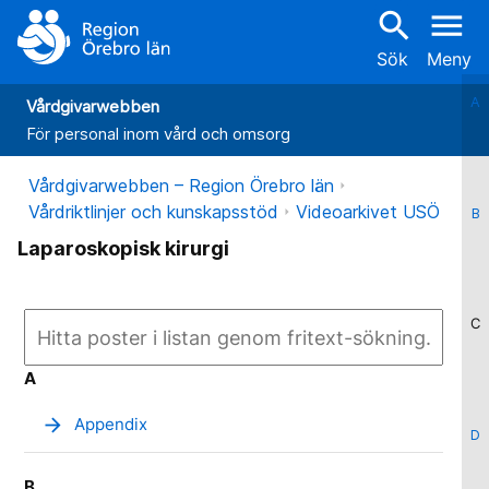
search
menu
Sök
Meny
A
Vårdgivarwebben
För personal inom vård och omsorg
Vårdgivarwebben – Region Örebro län
Vårdriktlinjer och kunskapsstöd
Videoarkivet USÖ
B
Laparoskopisk kirurgi
C
A
arrow_forward
Appendix
D
B