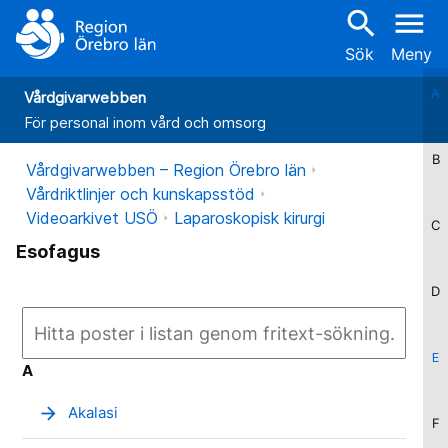
search
menu
Sök
Meny
A
Vårdgivarwebben
För personal inom vård och omsorg
B
Vårdgivarwebben – Region Örebro län
Vårdriktlinjer och kunskapsstöd
Videoarkivet USÖ
Laparoskopisk kirurgi
C
Esofagus
D
E
A
arrow_forward
Akalasi
F