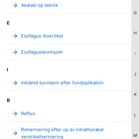
arrow_forward
Akalasi op teknik
G
E
H
arrow_forward
Esofagus divertikel
arrow_forward
Esofagusleiomyom
I
I
J
arrow_forward
Inklämd tunntarm efter fundoplikation
K
R
arrow_forward
Reflux
L
Reherniering efter op av intrathorakal
arrow_forward
M
ventrikelherniering