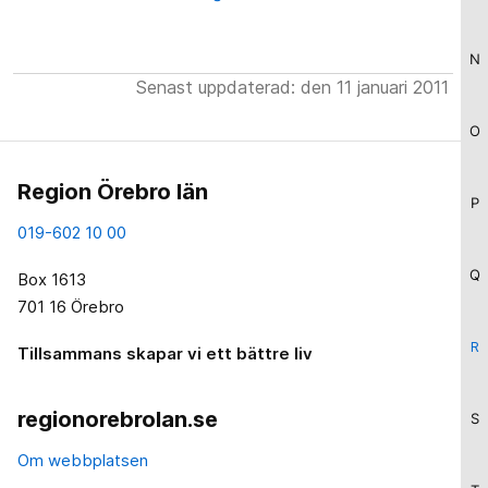
N
Senast uppdaterad: den 11 januari 2011
O
Region Örebro län
P
019-602 10 00
Q
Box 1613
701 16 Örebro
R
Tillsammans skapar vi ett bättre liv
regionorebrolan.se
S
Om webbplatsen