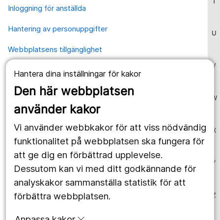
T
Inloggning för anställda
Hantering av personuppgifter
U
Webbplatsens tillgänglighet
V
Hantera dina inställningar för kakor
Våra webbplatser
Den här webbplatsen
1177.se
W
använder kakor
Länstrafiken
Vi använder webbkakor för att viss nödvändig
X
Region Örebro län
funktionalitet på webbplatsen ska fungera för
att ge dig en förbättrad upplevelse.
Y
Dessutom kan vi med ditt godkännande för
Följ oss
analyskakor sammanställa statistik för att
Facebook
förbättra webbplatsen.
Z
Instagram
portrait
Anpassa kakor