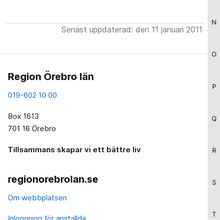
N
Senast uppdaterad: den 11 januari 2011
O
Region Örebro län
P
019-602 10 00
Box 1613
Q
701 16 Örebro
Tillsammans skapar vi ett bättre liv
R
regionorebrolan.se
S
Om webbplatsen
T
Inloggning för anställda