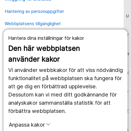
Hantering av personuppgifter
U
Webbplatsens tillgänglighet
V
Hantera dina inställningar för kakor
Våra webbplatser
Den här webbplatsen
1177.se
W
använder kakor
Länstrafiken
Vi använder webbkakor för att viss nödvändig
X
Region Örebro län
funktionalitet på webbplatsen ska fungera för
att ge dig en förbättrad upplevelse.
Y
Dessutom kan vi med ditt godkännande för
Följ oss
analyskakor sammanställa statistik för att
Facebook
förbättra webbplatsen.
Z
Instagram
portrait
Anpassa kakor
Å