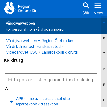
search
menu
Sök
Meny
A
Vårdgivarwebben
För personal inom vård och omsorg
B
Vårdgivarwebben – Region Örebro län
Vårdriktlinjer och kunskapsstöd
Videoarkivet USÖ
Laparoskopisk kirurgi
C
KR kirurgi
D
E
A
APR demo av slutresultatet efter
F
arrow_forward
laparoskopisk dissektion