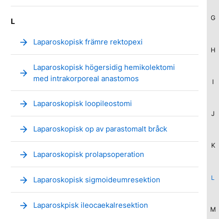
G
L
arrow_forward
Laparoskopisk främre rektopexi
H
Laparoskopisk högersidig hemikolektomi
arrow_forward
med intrakorporeal anastomos
I
arrow_forward
Laparoskopisk loopileostomi
J
arrow_forward
Laparoskopisk op av parastomalt bråck
K
arrow_forward
Laparoskopisk prolapsoperation
L
arrow_forward
Laparoskopisk sigmoideumresektion
arrow_forward
Laparoskpisk ileocaekalresektion
M