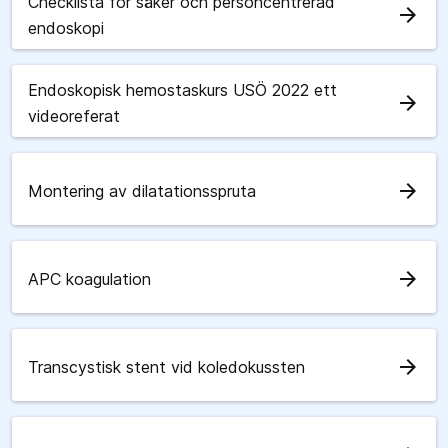
Checklista för säker och personcentrerad
arrow_forward
endoskopi
Endoskopisk hemostaskurs USÖ 2022 ett
arrow_forward
videoreferat
arrow_forward
Montering av dilatationsspruta
arrow_forward
APC koagulation
arrow_forward
Transcystisk stent vid koledokussten