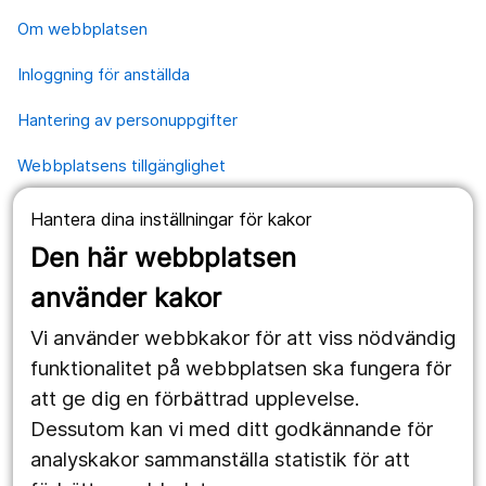
Om webbplatsen
Inloggning för anställda
Hantering av personuppgifter
Webbplatsens tillgänglighet
Hantera dina inställningar för kakor
Våra webbplatser
Den här webbplatsen
1177.se
använder kakor
Länstrafiken
Vi använder webbkakor för att viss nödvändig
Region Örebro län
funktionalitet på webbplatsen ska fungera för
att ge dig en förbättrad upplevelse.
Dessutom kan vi med ditt godkännande för
Följ oss
analyskakor sammanställa statistik för att
Facebook