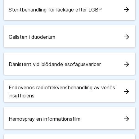
arrow_forward
Stentbehandling för läckage efter LGBP
arrow_forward
Gallsten i duodenum
arrow_forward
Danistent vid blödande esofagusvaricer
Endovenös radiofrekvensbehandling av venös
arrow_forward
insufficiens
arrow_forward
Hemospray en informationsfilm