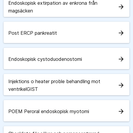
Endoskopisk extirpation av enkrona från
arrow_forward
magsäcken
arrow_forward
Post ERCP pankreatit
arrow_forward
Endoskopisk cystoduodenostomi
Injektions o heater proble behandling mot
arrow_forward
ventrikelGIST
arrow_forward
POEM Peroral endoskopisk myotomi