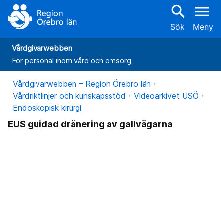
search
menu
Sök
Meny
Vårdgivarwebben
För personal inom vård och omsorg
Vårdgivarwebben – Region Örebro län
Vårdriktlinjer och kunskapsstöd
Videoarkivet USÖ
Endoskopisk kirurgi
EUS guidad dränering av gallvägarna