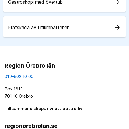
arrow_forward
Gastroskopi med övertub
arrow_forward
Frätskada av Litiumbatterier
Region Örebro län
019-602 10 00
Box 1613
701 16 Örebro
Tillsammans skapar vi ett bättre liv
regionorebrolan.se