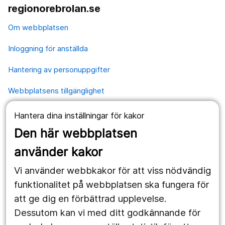
regionorebrolan.se
Om webbplatsen
Inloggning för anställda
Hantering av personuppgifter
Webbplatsens tillgänglighet
Hantera dina inställningar för kakor
Våra webbplatser
Den här webbplatsen
1177.se
använder kakor
Länstrafiken
Vi använder webbkakor för att viss nödvändig
Region Örebro län
funktionalitet på webbplatsen ska fungera för
att ge dig en förbättrad upplevelse.
Dessutom kan vi med ditt godkännande för
Följ oss