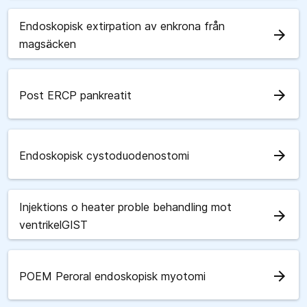
Endoskopisk extirpation av enkrona från
arrow_forward
magsäcken
arrow_forward
Post ERCP pankreatit
arrow_forward
Endoskopisk cystoduodenostomi
Injektions o heater proble behandling mot
arrow_forward
ventrikelGIST
arrow_forward
POEM Peroral endoskopisk myotomi