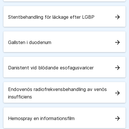
arrow_forward
Stentbehandling för läckage efter LGBP
arrow_forward
Gallsten i duodenum
arrow_forward
Danistent vid blödande esofagusvaricer
Endovenös radiofrekvensbehandling av venös
arrow_forward
insufficiens
arrow_forward
Hemospray en informationsfilm