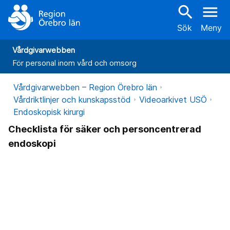
search
menu
Sök
Meny
Vårdgivarwebben
För personal inom vård och omsorg
Vårdgivarwebben – Region Örebro län
Vårdriktlinjer och kunskapsstöd
Videoarkivet USÖ
Endoskopisk kirurgi
Checklista för säker och personcentrerad
endoskopi