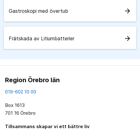
arrow_forward
Gastroskopi med övertub
arrow_forward
Frätskada av Litiumbatterier
Region Örebro län
019-602 10 00
Box 1613
701 16 Örebro
Tillsammans skapar vi ett bättre liv