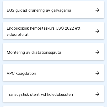
arrow_forward
EUS guidad dränering av gallvägarna
Endoskopisk hemostaskurs USÖ 2022 ett
arrow_forward
videoreferat
arrow_forward
Montering av dilatationsspruta
arrow_forward
APC koagulation
arrow_forward
Transcystisk stent vid koledokussten