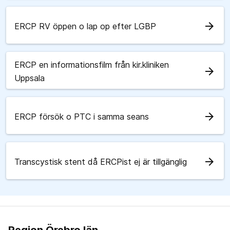
arrow_forward
ERCP RV öppen o lap op efter LGBP
ERCP en informationsfilm från kir.kliniken
arrow_forward
Uppsala
arrow_forward
ERCP försök o PTC i samma seans
arrow_forward
Transcystisk stent då ERCPist ej är tillgänglig
Region Örebro län