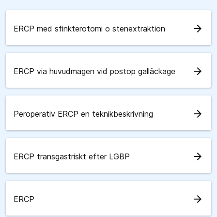
arrow_forward
ERCP med sfinkterotomi o stenextraktion
arrow_forward
ERCP via huvudmagen vid postop galläckage
arrow_forward
Peroperativ ERCP en teknikbeskrivning
arrow_forward
ERCP transgastriskt efter LGBP
arrow_forward
ERCP