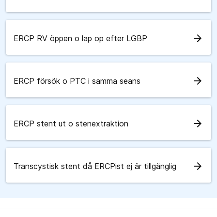
arrow_forward
ERCP RV öppen o lap op efter LGBP
arrow_forward
ERCP försök o PTC i samma seans
arrow_forward
ERCP stent ut o stenextraktion
arrow_forward
Transcystisk stent då ERCPist ej är tillgänglig