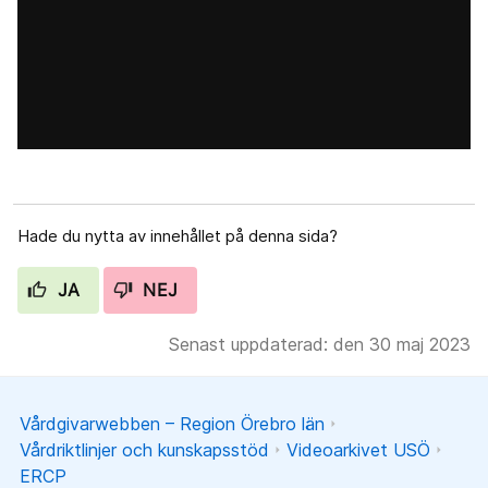
Hade du nytta av innehållet på denna sida?
JA
NEJ
Senast uppdaterad: den 30 maj 2023
Vårdgivarwebben – Region Örebro län
Vårdriktlinjer och kunskapsstöd
Videoarkivet USÖ
ERCP