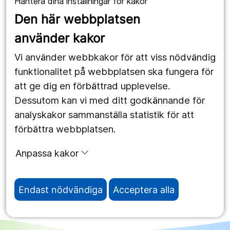
Hantera dina inställningar för kakor
Våra webbplatser
Den här webbplatsen
1177.se
använder kakor
Länstrafiken
Vi använder webbkakor för att viss nödvändig
Region Örebro län
funktionalitet på webbplatsen ska fungera för
att ge dig en förbättrad upplevelse.
Dessutom kan vi med ditt godkännande för
Följ oss
analyskakor sammanställa statistik för att
Facebook
förbättra webbplatsen.
Instagram
portrait
Anpassa kakor
Linked In
work_outline
Endast nödvändiga
Acceptera alla