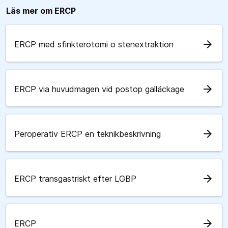
Läs mer om ERCP
arrow_forward
ERCP med sfinkterotomi o stenextraktion
arrow_forward
ERCP via huvudmagen vid postop galläckage
arrow_forward
Peroperativ ERCP en teknikbeskrivning
arrow_forward
ERCP transgastriskt efter LGBP
arrow_forward
ERCP