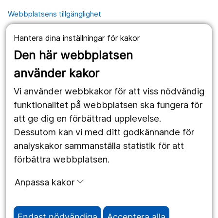
Webbplatsens tillgänglighet
Hantera dina inställningar för kakor
Våra webbplatser
Den här webbplatsen
1177.se
använder kakor
Länstrafiken
Vi använder webbkakor för att viss nödvändig
Region Örebro län
funktionalitet på webbplatsen ska fungera för
att ge dig en förbättrad upplevelse.
Dessutom kan vi med ditt godkännande för
Följ oss
analyskakor sammanställa statistik för att
Facebook
förbättra webbplatsen.
Instagram
portrait
Anpassa kakor
Linked In
work_outline
Endast nödvändiga
Acceptera alla