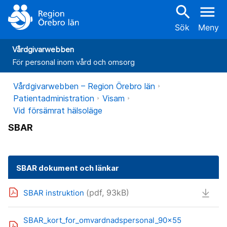
search
menu
Sök
Meny
Vårdgivarwebben
För personal inom vård och omsorg
Vårdgivarwebben – Region Örebro län
Patientadministration
Visam
Vid försämrat hälsoläge
SBAR
SBAR dokument och länkar
(pdf, 93kB)
SBAR instruktion
SBAR_kort_for_omvardnadspersonal_90x55