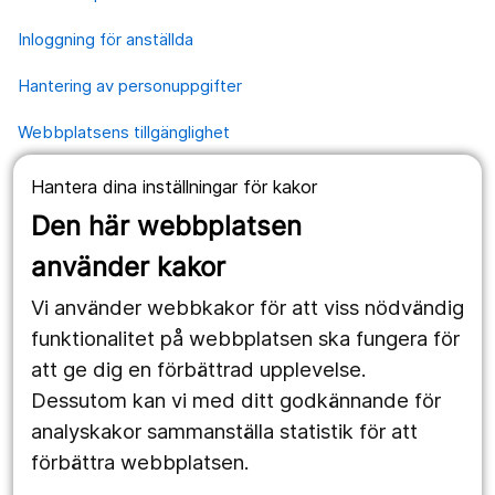
Inloggning för anställda
Hantering av personuppgifter
Webbplatsens tillgänglighet
Hantera dina inställningar för kakor
Våra webbplatser
Den här webbplatsen
1177.se
använder kakor
Länstrafiken
Vi använder webbkakor för att viss nödvändig
Region Örebro län
funktionalitet på webbplatsen ska fungera för
att ge dig en förbättrad upplevelse.
Dessutom kan vi med ditt godkännande för
Följ oss
analyskakor sammanställa statistik för att
Facebook
förbättra webbplatsen.