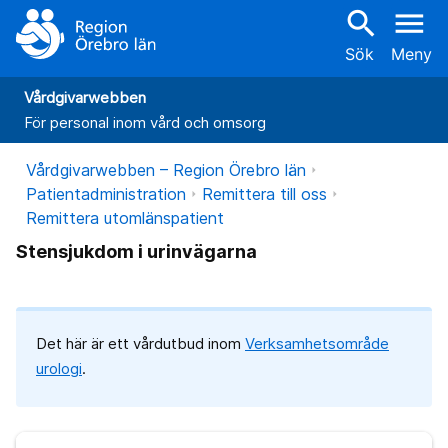
search
menu
Sök
Meny
Vårdgivarwebben
För personal inom vård och omsorg
Vårdgivarwebben – Region Örebro län
Patientadministration
Remittera till oss
Remittera utomlänspatient
Stensjukdom i urinvägarna
Det här är ett vårdutbud inom
Verksamhetsområde
urologi
.