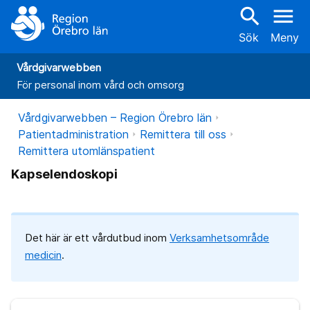
search
menu
Sök
Meny
Vårdgivarwebben
För personal inom vård och omsorg
Vårdgivarwebben – Region Örebro län
Patientadministration
Remittera till oss
Remittera utomlänspatient
Kapselendoskopi
Det här är ett vårdutbud inom
Verksamhetsområde
medicin
.