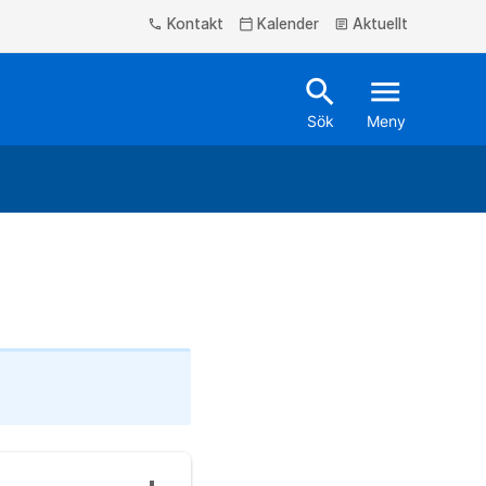
Kontakt
Kalender
Aktuellt
phone
calendar_today
article
search
menu
Sök
Meny