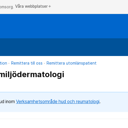
Våra webbplatser
add
 omsorg.
tion
Remittera till oss
Remittera utomlänspatient
miljödermatologi
bud inom
Verksamhetsområde hud och reumatologi
.