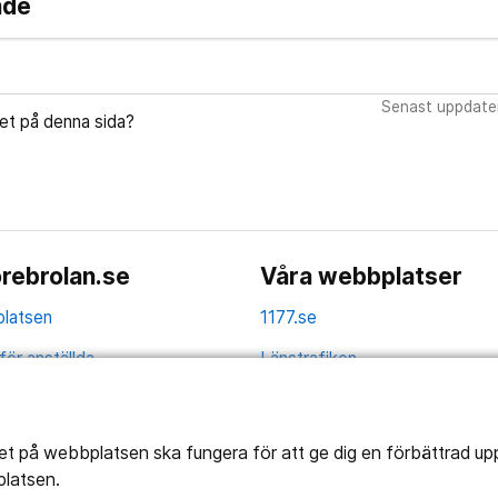
nde
Senast uppdate
let på denna sida?
rebrolan.se
Våra webbplatser
latsen
1177.se
för anställda
Länstrafiken
av personuppgifter
Region Örebro län
ns tillgänglighet
tet på webbplatsen ska fungera för att ge dig en förbättrad u
platsen.