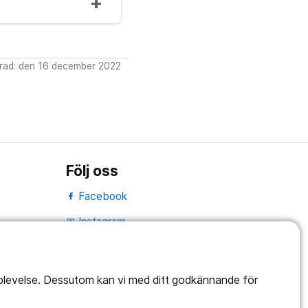
rad: den 16 december 2022
Följ oss
Facebook
Instagram
portrait
Linked In
work_outline
pplevelse. Dessutom kan vi med ditt godkännande för