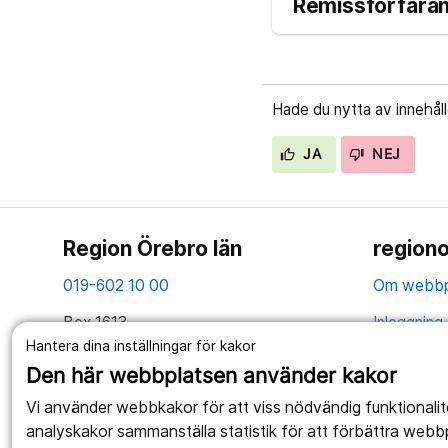
Remissförfara
Hade du nytta av innehål
JA
NEJ
Region Örebro län
regiono
019-602 10 00
Om webbp
Box 1613
Inloggning 
701 16 Örebro
Hantera dina inställningar för kakor
Hantering 
Den här webbplatsen använder kakor
Tillsammans skapar vi ett bättre liv
Webbplatse
Vi använder webbkakor för att viss nödvändig funktionali
analyskakor sammanställa statistik för att förbättra webb