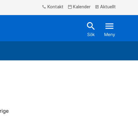
Kontakt
Kalender
Aktuellt
phone
calendar_today
article
search
menu
Sök
Meny
rige