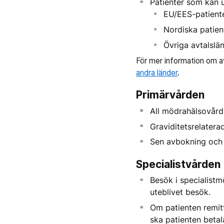
Patienter som kan 
EU/EES-patient
Nordiska patien
Övriga avtalslä
För mer information om av
andra länder
.
Primärvården
All mödrahälsovård
Graviditetsrelatera
Sen avbokning och 
Specialistvården
Besök i specialistm
uteblivet besök.
Om patienten remitt
ska patienten betal