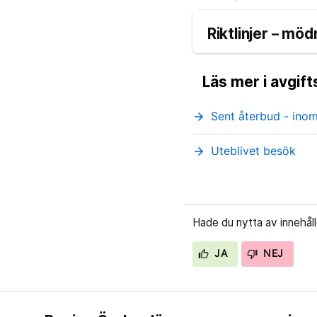
Riktlinjer – mö
Läs mer i avgif
Sent återbud - ino
arrow_forward
Uteblivet besök
arrow_forward
Hade du nytta av innehål
JA
NEJ