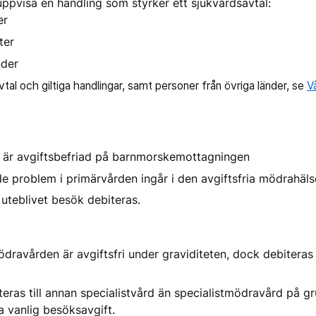
uppvisa en handling som styrker ett sjukvårdsavtal:
er
ter
nder
tal och giltiga handlingar, samt personer från övriga länder, se
V
 är avgiftsbefriad på barnmorskemottagningen
de problem i primärvården ingår i den avgiftsfria mödrahäl
uteblivet besök debiteras.
ödravården är avgiftsfri under graviditeten, dock debitera
eras till annan specialistvård än specialistmödravård på g
a vanlig besöksavgift.