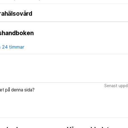
drahälsovård
tshandboken
m 24 timmar
Senast uppda
let på denna sida?