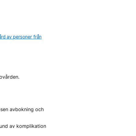
ård av personer från
sovården.
s sen avbokning och
rund av komplikation