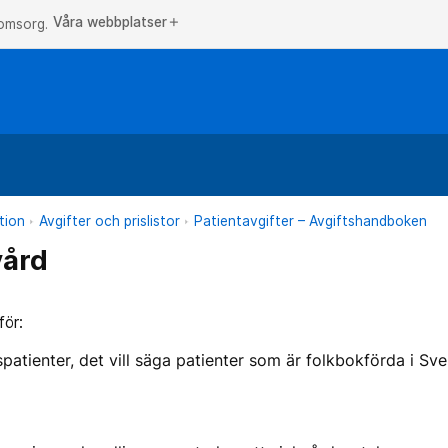
Våra webbplatser
add
 omsorg.
tion
Avgifter och prislistor
Patientavgifter – Avgiftshandboken
ård
 för:
atienter, det vill säga patienter som är folkbokförda i Sve