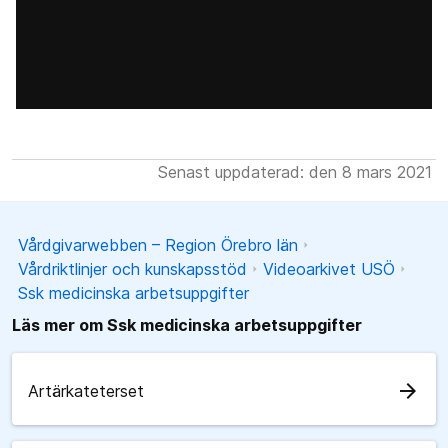
Senast uppdaterad: den 8 mars 2021
Vårdgivarwebben – Region Örebro län
Vårdriktlinjer och kunskapsstöd
Videoarkivet USÖ
Ssk medicinska arbetsuppgifter
Läs mer om Ssk medicinska arbetsuppgifter
arrow_forward
Artärkateterset