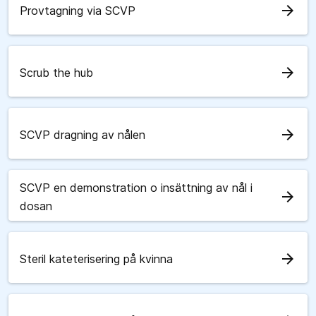
arrow_forward
Provtagning via SCVP
arrow_forward
Scrub the hub
arrow_forward
SCVP dragning av nålen
SCVP en demonstration o insättning av nål i
arrow_forward
dosan
arrow_forward
Steril kateterisering på kvinna