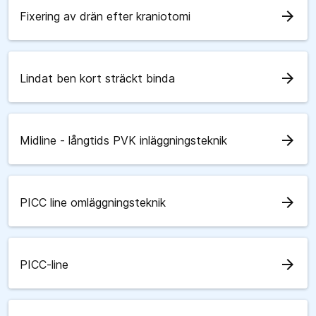
arrow_forward
Fixering av drän efter kraniotomi
arrow_forward
Lindat ben kort sträckt binda
arrow_forward
Midline - långtids PVK inläggningsteknik
arrow_forward
PICC line omläggningsteknik
arrow_forward
PICC-line