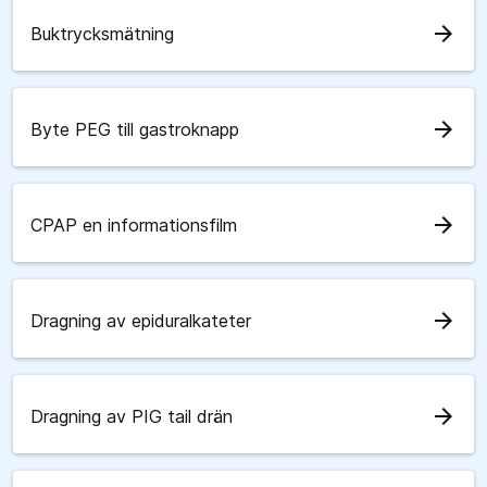
arrow_forward
Buktrycksmätning
arrow_forward
Byte PEG till gastroknapp
arrow_forward
CPAP en informationsfilm
arrow_forward
Dragning av epiduralkateter
arrow_forward
Dragning av PIG tail drän