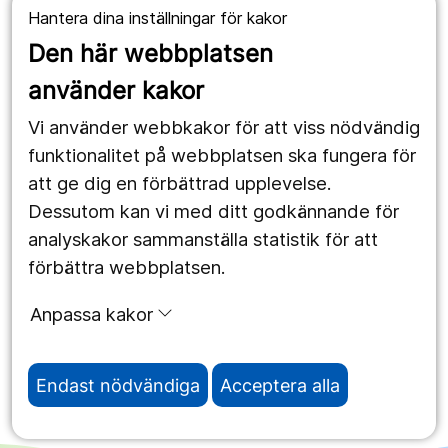
Hantera dina inställningar för kakor
Våra webbplatser
Den här webbplatsen
1177.se
använder kakor
Länstrafiken
Vi använder webbkakor för att viss nödvändig
Region Örebro län
funktionalitet på webbplatsen ska fungera för
att ge dig en förbättrad upplevelse.
Dessutom kan vi med ditt godkännande för
Följ oss
analyskakor sammanställa statistik för att
Facebook
förbättra webbplatsen.
Instagram
portrait
Anpassa kakor
Linked In
work_outline
Endast nödvändiga
Acceptera alla