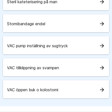
arrow_forward
Steril kateterisering på man
arrow_forward
Stomibandage endel
arrow_forward
VAC pump inställning av sugtryck
arrow_forward
VAC tillklippning av svampen
arrow_forward
VAC öppen buk o kolostomi