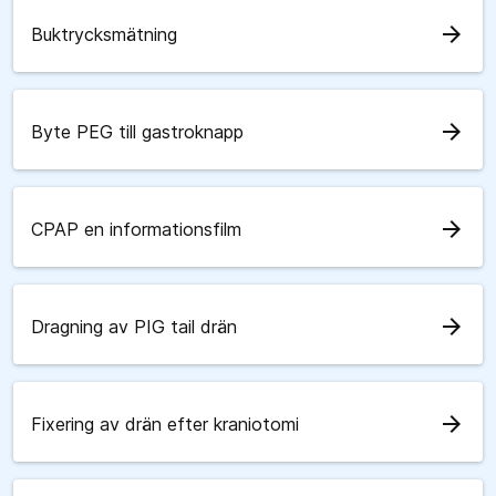
arrow_forward
Buktrycksmätning
arrow_forward
Byte PEG till gastroknapp
arrow_forward
CPAP en informationsfilm
arrow_forward
Dragning av PIG tail drän
arrow_forward
Fixering av drän efter kraniotomi