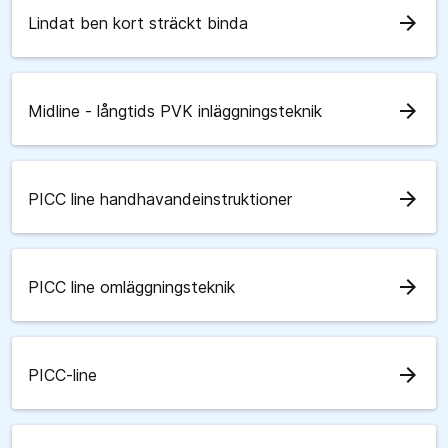
arrow_forward
Lindat ben kort sträckt binda
arrow_forward
Midline - långtids PVK inläggningsteknik
arrow_forward
PICC line handhavandeinstruktioner
arrow_forward
PICC line omläggningsteknik
arrow_forward
PICC-line