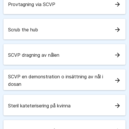
arrow_forward
Provtagning via SCVP
arrow_forward
Scrub the hub
arrow_forward
SCVP dragning av nålen
SCVP en demonstration o insättning av nål i
arrow_forward
dosan
arrow_forward
Steril kateterisering på kvinna