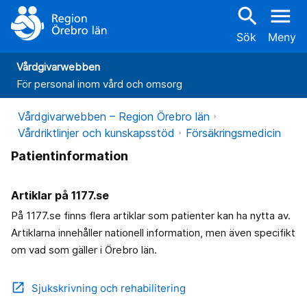
search
menu
Sök
Meny
Vårdgivarwebben
För personal inom vård och omsorg
Vårdgivarwebben – Region Örebro län
Vårdriktlinjer och kunskapsstöd
Försäkringsmedicin
Patientinformation
Artiklar på 1177.se
På 1177.se finns flera artiklar som patienter kan ha nytta av.
Artiklarna innehåller nationell information, men även specifikt
om vad som gäller i Örebro län.
open_in_new
Sjukskrivning och rehabilitering