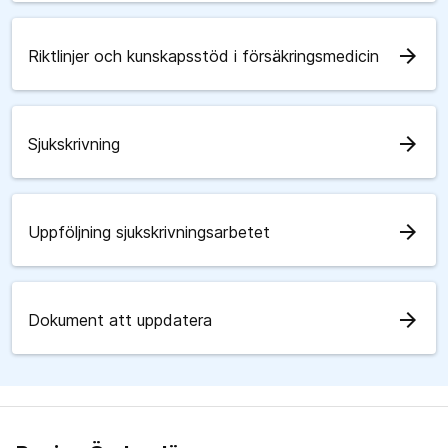
arrow_forward
Riktlinjer och kunskapsstöd i försäkringsmedicin
arrow_forward
Sjukskrivning
arrow_forward
Uppföljning sjukskrivningsarbetet
arrow_forward
Dokument att uppdatera