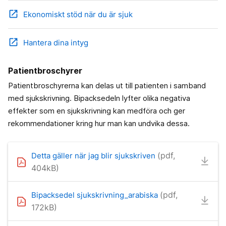
open_in_new
Ekonomiskt stöd när du är sjuk
open_in_new
Hantera dina intyg
Patientbroschyrer
Patientbroschyrerna kan delas ut till patienten i samband
med sjukskrivning. Bipacksedeln lyfter olika negativa
effekter som en sjukskrivning kan medföra och ger
rekommendationer kring hur man kan undvika dessa.
(pdf,
Detta gäller när jag blir sjukskriven
404kB)
(pdf,
Bipacksedel sjukskrivning_arabiska
172kB)