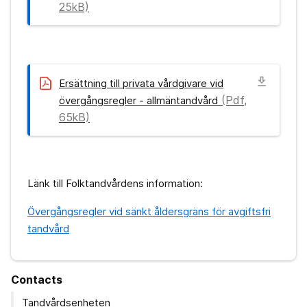
25kB)
download
Ersättning till privata vårdgivare vid
(Pdf,
övergångsregler - allmäntandvård
65kB)
Länk till Folktandvårdens information:
Övergångsregler vid sänkt åldersgräns för avgiftsfri
tandvård
Contacts
Tandvårdsenheten