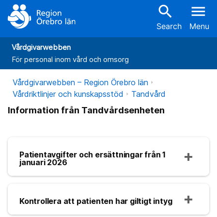
search
menu
Search
Menu
Vårdgivarwebben
För personal inom vård och omsorg
Vårdgivarwebben – Region Örebro län
Vårdriktlinjer och kunskapsstöd
Tandvård
Information från Tandvårdsenheten
Patientavgifter och ersättningar från 1
januari 2026
Kontrollera att patienten har giltigt intyg