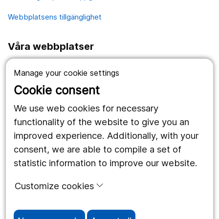
Webbplatsens tillgänglighet
Våra webbplatser
1177.se
Manage your cookie settings
Länstrafiken
Cookie consent
Region Örebro län
We use web cookies for necessary
functionality of the website to give you an
improved experience. Additionally, with your
Följ oss
consent, we are able to compile a set of
Facebook
statistic information to improve our website.
Instagram
portrait
Customize cookies
Linked In
work_outline