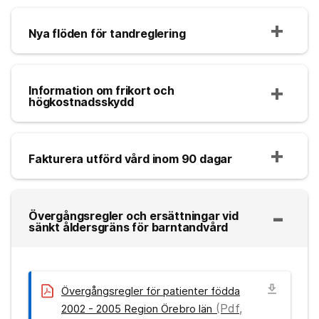
Nya flöden för tandreglering
Information om frikort och
högkostnadsskydd
Fakturera utförd vård inom 90 dagar
Övergångsregler och ersättningar vid
sänkt åldersgräns för barntandvård
download
Övergångsregler för patienter födda
(Pdf,
2002 - 2005 Region Örebro län