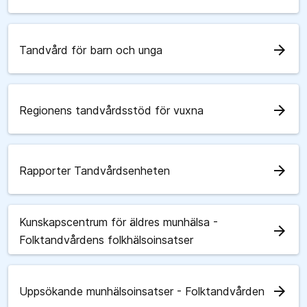
arrow_forward
Tandvård för barn och unga
arrow_forward
Regionens tandvårdsstöd för vuxna
arrow_forward
Rapporter Tandvårdsenheten
Kunskapscentrum för äldres munhälsa -
arrow_forward
Folktandvårdens folkhälsoinsatser
arrow_forward
Uppsökande munhälsoinsatser - Folktandvården