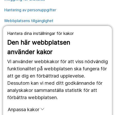
Hantering av personuppgifter
Webbplatsens tillgänglighet
Hantera dina inställningar för kakor
Våra webbplatser
Den här webbplatsen
1177.se
använder kakor
Länstrafiken
Vi använder webbkakor för att viss nödvändig
Region Örebro län
funktionalitet på webbplatsen ska fungera för
att ge dig en förbättrad upplevelse.
Dessutom kan vi med ditt godkännande för
Följ oss
analyskakor sammanställa statistik för att
Facebook
förbättra webbplatsen.
Instagram
portrait
Anpassa kakor