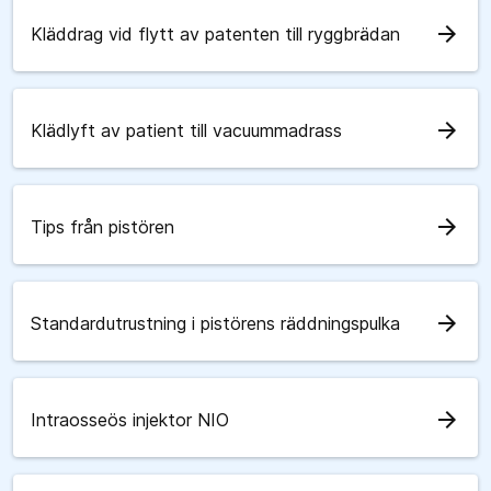
arrow_forward
Kläddrag vid flytt av patenten till ryggbrädan
arrow_forward
Klädlyft av patient till vacuummadrass
arrow_forward
Tips från pistören
arrow_forward
Standardutrustning i pistörens räddningspulka
arrow_forward
Intraosseös injektor NIO