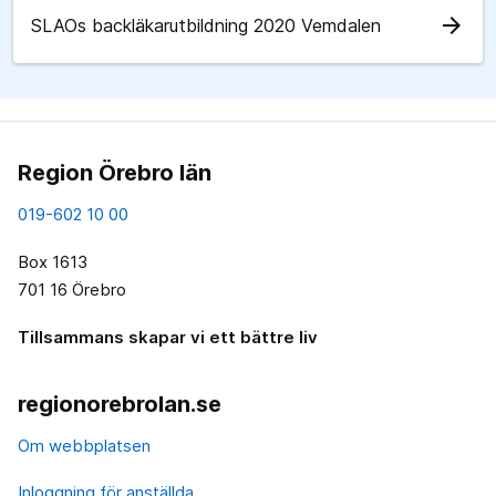
arrow_forward
SLAOs backläkarutbildning 2020 Vemdalen
Region Örebro län
019-602 10 00
Box 1613
701 16 Örebro
Tillsammans skapar vi ett bättre liv
regionorebrolan.se
Om webbplatsen
Inloggning för anställda