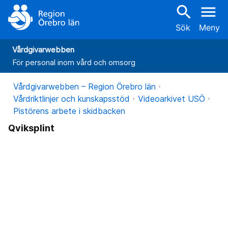
search
menu
Sök
Meny
Vårdgivarwebben
För personal inom vård och omsorg
Vårdgivarwebben – Region Örebro län
Vårdriktlinjer och kunskapsstöd
Videoarkivet USÖ
Pistörens arbete i skidbacken
Qviksplint