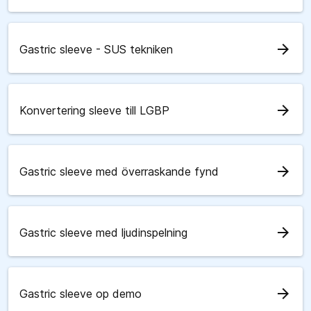
arrow_forward
Gastric sleeve - SUS tekniken
arrow_forward
Konvertering sleeve till LGBP
arrow_forward
Gastric sleeve med överraskande fynd
arrow_forward
Gastric sleeve med ljudinspelning
arrow_forward
Gastric sleeve op demo