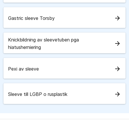
arrow_forward
Gastric sleeve Torsby
Knickbildning av sleevetuben pga
arrow_forward
hiatusherniering
arrow_forward
Pexi av sleeve
arrow_forward
Sleeve till LGBP o rusplastik