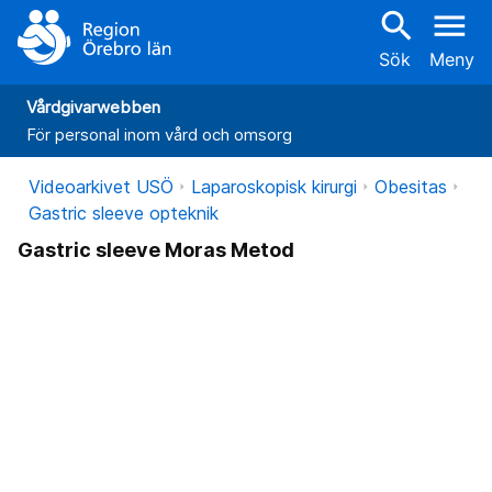
search
menu
Sök
Meny
Vårdgivarwebben
För personal inom vård och omsorg
Videoarkivet USÖ
Laparoskopisk kirurgi
Obesitas
Gastric sleeve opteknik
Gastric sleeve Moras Metod