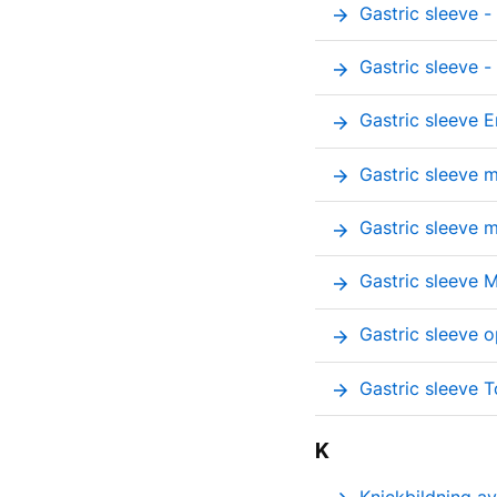
Gastric sleeve 
arrow_forward
Gastric sleeve -
arrow_forward
Gastric sleeve 
arrow_forward
Gastric sleeve m
arrow_forward
Gastric sleeve 
arrow_forward
Gastric sleeve 
arrow_forward
Gastric sleeve 
arrow_forward
Gastric sleeve 
arrow_forward
K