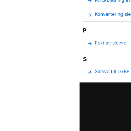
Knickbildning av
arrow_forward
Konvertering sle
arrow_forward
P
Pexi av sleeve
arrow_forward
S
Sleeve till LGBP 
arrow_forward