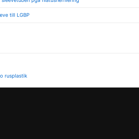
 sleevetuben pga hiatusherniering
eve till LGBP
o rusplastik