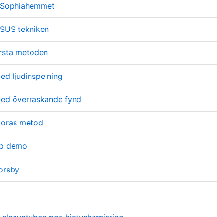
- Sophiahemmet
 SUS tekniken
Ersta metoden
ed ljudinspelning
med överraskande fynd
Moras metod
op demo
Torsby