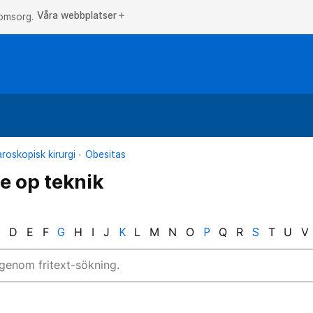
Våra webbplatser
add
 omsorg.
roskopisk kirurgi
Obesitas
e op teknik
C
D
E
F
G
H
I
J
K
L
M
N
O
P
Q
R
S
T
U
V